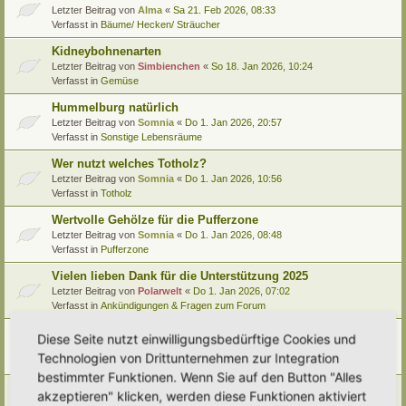
Letzter Beitrag von
Alma
«
Sa 21. Feb 2026, 08:33
Verfasst in
Bäume/ Hecken/ Sträucher
Kidneybohnenarten
Letzter Beitrag von
Simbienchen
«
So 18. Jan 2026, 10:24
Verfasst in
Gemüse
Hummelburg natürlich
Letzter Beitrag von
Somnia
«
Do 1. Jan 2026, 20:57
Verfasst in
Sonstige Lebensräume
Wer nutzt welches Totholz?
Letzter Beitrag von
Somnia
«
Do 1. Jan 2026, 10:56
Verfasst in
Totholz
Wertvolle Gehölze für die Pufferzone
Letzter Beitrag von
Somnia
«
Do 1. Jan 2026, 08:48
Verfasst in
Pufferzone
Vielen lieben Dank für die Unterstützung 2025
Letzter Beitrag von
Polarwelt
«
Do 1. Jan 2026, 07:02
Verfasst in
Ankündigungen & Fragen zum Forum
Pflanzenportrait (9): Quitte
Diese Seite nutzt einwilligungsbedürftige Cookies und
Letzter Beitrag von
Ann1981
«
Mi 24. Dez 2025, 12:15
Technologien von Drittunternehmen zur Integration
Verfasst in
Pflanzenportraits/ Identifikation
bestimmter Funktionen. Wenn Sie auf den Button "Alles
Video Empfehlung (nicht nur) für Kinder
akzeptieren" klicken, werden diese Funktionen aktiviert
Letzter Beitrag von
Miri
«
Di 23. Dez 2025, 21:56