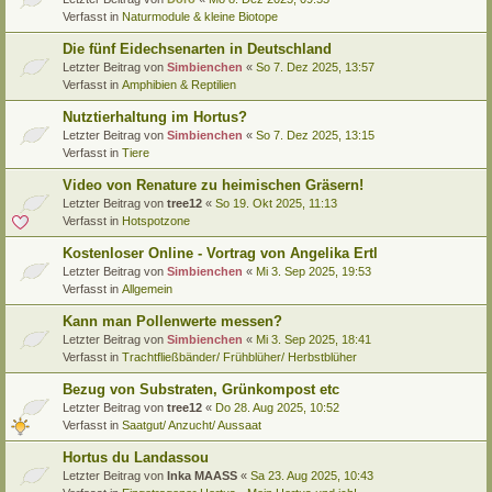
Verfasst in
Naturmodule & kleine Biotope
Die fünf Eidechsenarten in Deutschland
Letzter Beitrag von
Simbienchen
«
So 7. Dez 2025, 13:57
Verfasst in
Amphibien & Reptilien
Nutztierhaltung im Hortus?
Letzter Beitrag von
Simbienchen
«
So 7. Dez 2025, 13:15
Verfasst in
Tiere
Video von Renature zu heimischen Gräsern!
Letzter Beitrag von
tree12
«
So 19. Okt 2025, 11:13
Verfasst in
Hotspotzone
Kostenloser Online - Vortrag von Angelika Ertl
Letzter Beitrag von
Simbienchen
«
Mi 3. Sep 2025, 19:53
Verfasst in
Allgemein
Kann man Pollenwerte messen?
Letzter Beitrag von
Simbienchen
«
Mi 3. Sep 2025, 18:41
Verfasst in
Trachtfließbänder/ Frühblüher/ Herbstblüher
Bezug von Substraten, Grünkompost etc
Letzter Beitrag von
tree12
«
Do 28. Aug 2025, 10:52
Verfasst in
Saatgut/ Anzucht/ Aussaat
Hortus du Landassou
Letzter Beitrag von
Inka MAASS
«
Sa 23. Aug 2025, 10:43