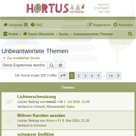
Startseite
FAQ
Registrieren
Anmelden
S
Portal
Foren-Übersicht
Suche
Unbeantwortete Themen
u
c
Unbeantwortete Themen
h
Zur erweiterten Suche
e
Suche
Erweiterte Suche
Seite
1
von
14
1
2
3
4
5
14
Nächst
Die Suche ergab 329 Treffer
…
Themen
Lichtverschmutzung
Letzter Beitrag von
tree12
«
Mi 1. Jul 2026, 11:09
Verfasst in
Umwelt, Klimawandel, Natur
Möhren Karotten aussäen
Letzter Beitrag von
Alma
«
Fr 8. Mai 2026, 21:26
Verfasst in
Gemüse
schwarzer Geißklee