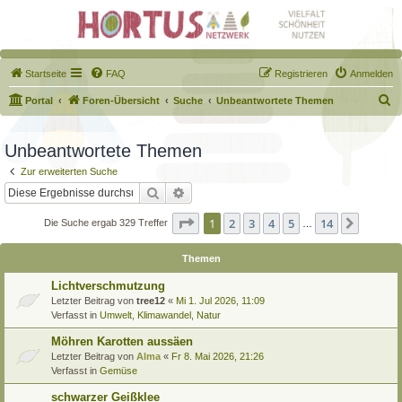
Startseite
FAQ
Registrieren
Anmelden
S
Portal
Foren-Übersicht
Suche
Unbeantwortete Themen
u
c
Unbeantwortete Themen
h
Zur erweiterten Suche
e
Suche
Erweiterte Suche
Seite
1
von
14
1
2
3
4
5
14
Nächst
Die Suche ergab 329 Treffer
…
Themen
Lichtverschmutzung
Letzter Beitrag von
tree12
«
Mi 1. Jul 2026, 11:09
Verfasst in
Umwelt, Klimawandel, Natur
Möhren Karotten aussäen
Letzter Beitrag von
Alma
«
Fr 8. Mai 2026, 21:26
Verfasst in
Gemüse
schwarzer Geißklee