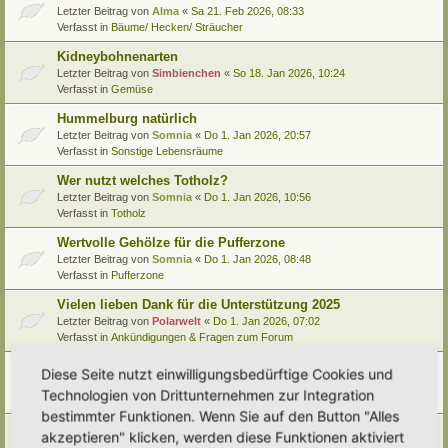
Letzter Beitrag von
Alma
«
Sa 21. Feb 2026, 08:33
Verfasst in
Bäume/ Hecken/ Sträucher
Kidneybohnenarten
Letzter Beitrag von
Simbienchen
«
So 18. Jan 2026, 10:24
Verfasst in
Gemüse
Hummelburg natürlich
Letzter Beitrag von
Somnia
«
Do 1. Jan 2026, 20:57
Verfasst in
Sonstige Lebensräume
Wer nutzt welches Totholz?
Letzter Beitrag von
Somnia
«
Do 1. Jan 2026, 10:56
Verfasst in
Totholz
Wertvolle Gehölze für die Pufferzone
Letzter Beitrag von
Somnia
«
Do 1. Jan 2026, 08:48
Verfasst in
Pufferzone
Vielen lieben Dank für die Unterstützung 2025
Letzter Beitrag von
Polarwelt
«
Do 1. Jan 2026, 07:02
Verfasst in
Ankündigungen & Fragen zum Forum
Pflanzenportrait (9): Quitte
Diese Seite nutzt einwilligungsbedürftige Cookies und
Letzter Beitrag von
Ann1981
«
Mi 24. Dez 2025, 12:15
Technologien von Drittunternehmen zur Integration
Verfasst in
Pflanzenportraits/ Identifikation
bestimmter Funktionen. Wenn Sie auf den Button "Alles
Video Empfehlung (nicht nur) für Kinder
akzeptieren" klicken, werden diese Funktionen aktiviert
Letzter Beitrag von
Miri
«
Di 23. Dez 2025, 21:56