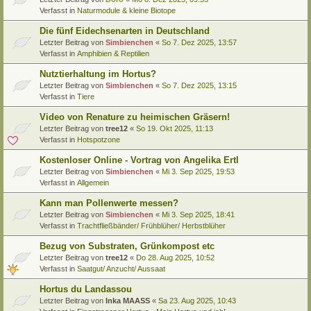
Verfasst in
Naturmodule & kleine Biotope
Die fünf Eidechsenarten in Deutschland
Letzter Beitrag von
Simbienchen
«
So 7. Dez 2025, 13:57
Verfasst in
Amphibien & Reptilien
Nutztierhaltung im Hortus?
Letzter Beitrag von
Simbienchen
«
So 7. Dez 2025, 13:15
Verfasst in
Tiere
Video von Renature zu heimischen Gräsern!
Letzter Beitrag von
tree12
«
So 19. Okt 2025, 11:13
Verfasst in
Hotspotzone
Kostenloser Online - Vortrag von Angelika Ertl
Letzter Beitrag von
Simbienchen
«
Mi 3. Sep 2025, 19:53
Verfasst in
Allgemein
Kann man Pollenwerte messen?
Letzter Beitrag von
Simbienchen
«
Mi 3. Sep 2025, 18:41
Verfasst in
Trachtfließbänder/ Frühblüher/ Herbstblüher
Bezug von Substraten, Grünkompost etc
Letzter Beitrag von
tree12
«
Do 28. Aug 2025, 10:52
Verfasst in
Saatgut/ Anzucht/ Aussaat
Hortus du Landassou
Letzter Beitrag von
Inka MAASS
«
Sa 23. Aug 2025, 10:43