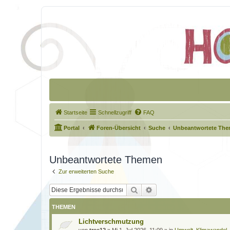
Startseite
Schnellzugriff
FAQ
Portal
Foren-Übersicht
Suche
Unbeantwortete Th
Unbeantwortete Themen
Zur erweiterten Suche
Suche
Erweiterte Suche
THEMEN
Lichtverschmutzung
von
tree12
»
Mi 1. Jul 2026, 11:09
» in
Umwelt, Klimawandel,