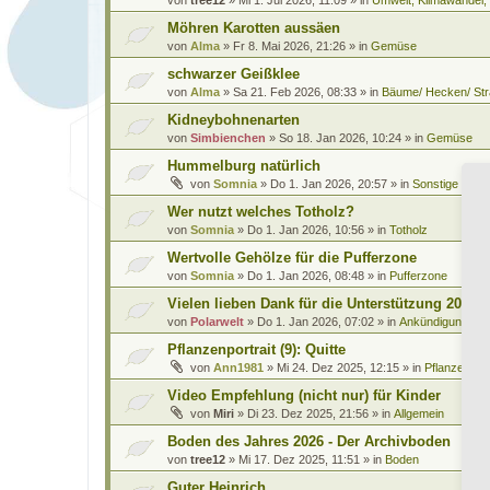
Möhren Karotten aussäen
von
Alma
»
Fr 8. Mai 2026, 21:26
» in
Gemüse
schwarzer Geißklee
von
Alma
»
Sa 21. Feb 2026, 08:33
» in
Bäume/ Hecken/ Str
Kidneybohnenarten
von
Simbienchen
»
So 18. Jan 2026, 10:24
» in
Gemüse
Hummelburg natürlich
von
Somnia
»
Do 1. Jan 2026, 20:57
» in
Sonstige Leb
Wer nutzt welches Totholz?
von
Somnia
»
Do 1. Jan 2026, 10:56
» in
Totholz
Wertvolle Gehölze für die Pufferzone
von
Somnia
»
Do 1. Jan 2026, 08:48
» in
Pufferzone
Vielen lieben Dank für die Unterstützung 2025
von
Polarwelt
»
Do 1. Jan 2026, 07:02
» in
Ankündigungen 
Pflanzenportrait (9): Quitte
von
Ann1981
»
Mi 24. Dez 2025, 12:15
» in
Pflanzenportr
Video Empfehlung (nicht nur) für Kinder
von
Miri
»
Di 23. Dez 2025, 21:56
» in
Allgemein
Boden des Jahres 2026 - Der Archivboden
von
tree12
»
Mi 17. Dez 2025, 11:51
» in
Boden
Guter Heinrich