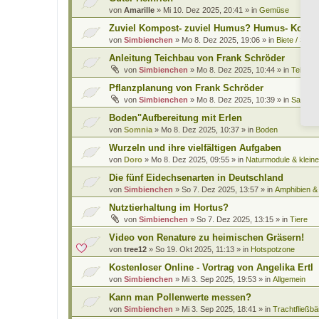
von
Amarille
»
Mi 10. Dez 2025, 20:41
» in
Gemüse
Zuviel Kompost- zuviel Humus? Humus- Kompo
von
Simbienchen
»
Mo 8. Dez 2025, 19:06
» in
Biete / Such
Anleitung Teichbau von Frank Schröder
von
Simbienchen
»
Mo 8. Dez 2025, 10:44
» in
Teiche 
Pflanzplanung von Frank Schröder
von
Simbienchen
»
Mo 8. Dez 2025, 10:39
» in
Saatgut
Boden"Aufbereitung mit Erlen
von
Somnia
»
Mo 8. Dez 2025, 10:37
» in
Boden
Wurzeln und ihre vielfältigen Aufgaben
von
Doro
»
Mo 8. Dez 2025, 09:55
» in
Naturmodule & kleine
Die fünf Eidechsenarten in Deutschland
von
Simbienchen
»
So 7. Dez 2025, 13:57
» in
Amphibien & 
Nutztierhaltung im Hortus?
von
Simbienchen
»
So 7. Dez 2025, 13:15
» in
Tiere
Video von Renature zu heimischen Gräsern!
von
tree12
»
So 19. Okt 2025, 11:13
» in
Hotspotzone
Kostenloser Online - Vortrag von Angelika Ertl
von
Simbienchen
»
Mi 3. Sep 2025, 19:53
» in
Allgemein
Kann man Pollenwerte messen?
von
Simbienchen
»
Mi 3. Sep 2025, 18:41
» in
Trachtfließbä