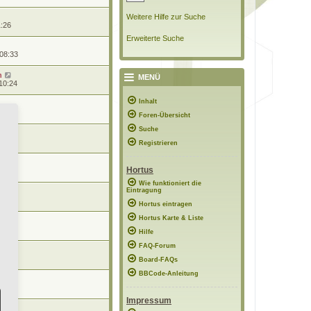
Weitere Hilfe zur Suche
1:26
Erweiterte Suche
 08:33
n
MENÜ
10:24
Inhalt
0:57
Foren-Übersicht
Suche
0:56
Registrieren
Hortus
8:48
Wie funktioniert die
Eintragung
7:02
Hortus eintragen
Hortus Karte & Liste
12:15
Hilfe
FAQ-Forum
21:56
Board-FAQs
BBCode-Anleitung
11:51
Impressum