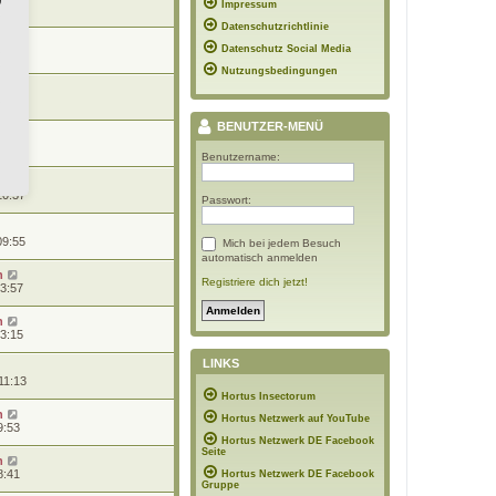
Impressum
20:41
Datenschutzrichtlinie
n
Datenschutz Social Media
19:06
Nutzungsbedingungen
n
10:44
BENUTZER-MENÜ
n
10:39
Benutzername:
10:37
Passwort:
09:55
Mich bei jedem Besuch
automatisch anmelden
n
Registriere dich jetzt!
13:57
n
13:15
LINKS
11:13
Hortus Insectorum
n
Hortus Netzwerk auf YouTube
9:53
Hortus Netzwerk DE Facebook
Seite
n
8:41
Hortus Netzwerk DE Facebook
Gruppe