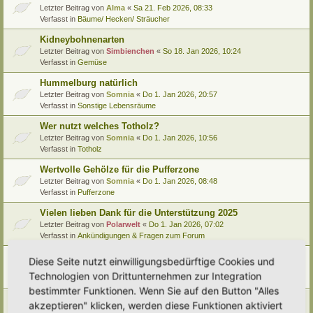
Letzter Beitrag von
Alma
«
Sa 21. Feb 2026, 08:33
Verfasst in
Bäume/ Hecken/ Sträucher
Kidneybohnenarten
Letzter Beitrag von
Simbienchen
«
So 18. Jan 2026, 10:24
Verfasst in
Gemüse
Hummelburg natürlich
Letzter Beitrag von
Somnia
«
Do 1. Jan 2026, 20:57
Verfasst in
Sonstige Lebensräume
Wer nutzt welches Totholz?
Letzter Beitrag von
Somnia
«
Do 1. Jan 2026, 10:56
Verfasst in
Totholz
Wertvolle Gehölze für die Pufferzone
Letzter Beitrag von
Somnia
«
Do 1. Jan 2026, 08:48
Verfasst in
Pufferzone
Vielen lieben Dank für die Unterstützung 2025
Letzter Beitrag von
Polarwelt
«
Do 1. Jan 2026, 07:02
Verfasst in
Ankündigungen & Fragen zum Forum
Pflanzenportrait (9): Quitte
Diese Seite nutzt einwilligungsbedürftige Cookies und
Letzter Beitrag von
Ann1981
«
Mi 24. Dez 2025, 12:15
Technologien von Drittunternehmen zur Integration
Verfasst in
Pflanzenportraits/ Identifikation
bestimmter Funktionen. Wenn Sie auf den Button "Alles
Video Empfehlung (nicht nur) für Kinder
akzeptieren" klicken, werden diese Funktionen aktiviert
Letzter Beitrag von
Miri
«
Di 23. Dez 2025, 21:56