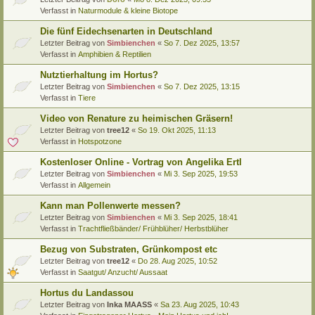
Verfasst in
Naturmodule & kleine Biotope
Die fünf Eidechsenarten in Deutschland
Letzter Beitrag von
Simbienchen
«
So 7. Dez 2025, 13:57
Verfasst in
Amphibien & Reptilien
Nutztierhaltung im Hortus?
Letzter Beitrag von
Simbienchen
«
So 7. Dez 2025, 13:15
Verfasst in
Tiere
Video von Renature zu heimischen Gräsern!
Letzter Beitrag von
tree12
«
So 19. Okt 2025, 11:13
Verfasst in
Hotspotzone
Kostenloser Online - Vortrag von Angelika Ertl
Letzter Beitrag von
Simbienchen
«
Mi 3. Sep 2025, 19:53
Verfasst in
Allgemein
Kann man Pollenwerte messen?
Letzter Beitrag von
Simbienchen
«
Mi 3. Sep 2025, 18:41
Verfasst in
Trachtfließbänder/ Frühblüher/ Herbstblüher
Bezug von Substraten, Grünkompost etc
Letzter Beitrag von
tree12
«
Do 28. Aug 2025, 10:52
Verfasst in
Saatgut/ Anzucht/ Aussaat
Hortus du Landassou
Letzter Beitrag von
Inka MAASS
«
Sa 23. Aug 2025, 10:43