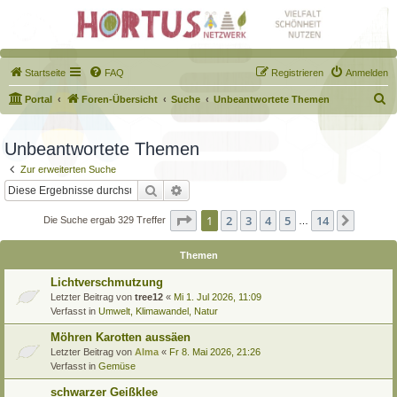
Startseite
FAQ
Registrieren
Anmelden
S
Portal
Foren-Übersicht
Suche
Unbeantwortete Themen
u
c
Unbeantwortete Themen
h
Zur erweiterten Suche
e
Suche
Erweiterte Suche
Seite
1
von
14
1
2
3
4
5
14
Nächst
Die Suche ergab 329 Treffer
…
Themen
Lichtverschmutzung
Letzter Beitrag von
tree12
«
Mi 1. Jul 2026, 11:09
Verfasst in
Umwelt, Klimawandel, Natur
Möhren Karotten aussäen
Letzter Beitrag von
Alma
«
Fr 8. Mai 2026, 21:26
Verfasst in
Gemüse
schwarzer Geißklee