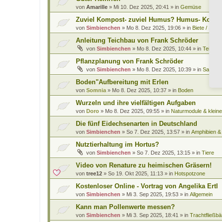
von
Amarille
»
Mi 10. Dez 2025, 20:41
» in
Gemüse
Zuviel Kompost- zuviel Humus? Humus- Kompo
von
Simbienchen
»
Mo 8. Dez 2025, 19:06
» in
Biete / Such
Anleitung Teichbau von Frank Schröder
von
Simbienchen
»
Mo 8. Dez 2025, 10:44
» in
Teiche 
Pflanzplanung von Frank Schröder
von
Simbienchen
»
Mo 8. Dez 2025, 10:39
» in
Saatgut
Boden"Aufbereitung mit Erlen
von
Somnia
»
Mo 8. Dez 2025, 10:37
» in
Boden
Wurzeln und ihre vielfältigen Aufgaben
von
Doro
»
Mo 8. Dez 2025, 09:55
» in
Naturmodule & kleine
Die fünf Eidechsenarten in Deutschland
von
Simbienchen
»
So 7. Dez 2025, 13:57
» in
Amphibien & 
Nutztierhaltung im Hortus?
von
Simbienchen
»
So 7. Dez 2025, 13:15
» in
Tiere
Video von Renature zu heimischen Gräsern!
von
tree12
»
So 19. Okt 2025, 11:13
» in
Hotspotzone
Kostenloser Online - Vortrag von Angelika Ertl
von
Simbienchen
»
Mi 3. Sep 2025, 19:53
» in
Allgemein
Kann man Pollenwerte messen?
von
Simbienchen
»
Mi 3. Sep 2025, 18:41
» in
Trachtfließbä