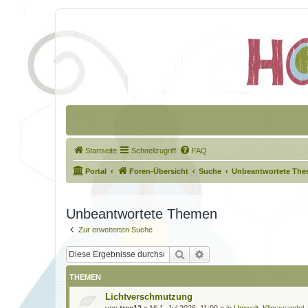
Startseite
Schnellzugriff
FAQ
Portal
Foren-Übersicht
Suche
Unbeantwortete Th
Unbeantwortete Themen
Zur erweiterten Suche
Suche
Erweiterte Suche
THEMEN
Lichtverschmutzung
von
tree12
»
Mi 1. Jul 2026, 11:09
» in
Umwelt, Klimawandel,