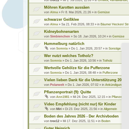
Möhren Karotten aussäen
von
Alma
»
Fr 8. Mai 2026, 21:26
» in
Gemüse
schwarzer Geißklee
von
Alma
»
Sa 21. Feb 2026, 08:33
» in
Bäume/ Hecken/ Str
Kidneybohnenarten
von
Simbienchen
»
So 18. Jan 2026, 10:24
» in
Gemüse
Hummelburg natürlich
von
Somnia
»
Do 1. Jan 2026, 20:57
» in
Sonstige Leb
Wer nutzt welches Totholz?
von
Somnia
»
Do 1. Jan 2026, 10:56
» in
Totholz
Wertvolle Gehölze für die Pufferzone
von
Somnia
»
Do 1. Jan 2026, 08:48
» in
Pufferzone
Vielen lieben Dank für die Unterstützung 2025
von
Polarwelt
»
Do 1. Jan 2026, 07:02
» in
Ankündigungen 
Pflanzenportrait (9): Quitte
von
Ann1981
»
Mi 24. Dez 2025, 12:15
» in
Pflanzenportr
Video Empfehlung (nicht nur) für Kinder
von
Miri
»
Di 23. Dez 2025, 21:56
» in
Allgemein
Boden des Jahres 2026 - Der Archivboden
von
tree12
»
Mi 17. Dez 2025, 11:51
» in
Boden
Guter Heinrich