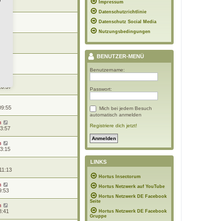
Impressum
20:41
Datenschutzrichtlinie
n
Datenschutz Social Media
19:06
Nutzungsbedingungen
n
10:44
BENUTZER-MENÜ
n
10:39
Benutzername:
10:37
Passwort:
09:55
Mich bei jedem Besuch
automatisch anmelden
n
Registriere dich jetzt!
13:57
n
13:15
LINKS
11:13
Hortus Insectorum
n
Hortus Netzwerk auf YouTube
9:53
Hortus Netzwerk DE Facebook
Seite
n
8:41
Hortus Netzwerk DE Facebook
Gruppe