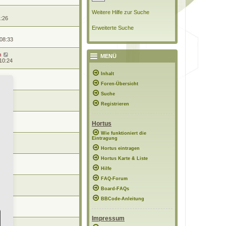
Weitere Hilfe zur Suche
1:26
Erweiterte Suche
 08:33
n
MENÜ
10:24
Inhalt
0:57
Foren-Übersicht
Suche
0:56
Registrieren
Hortus
8:48
Wie funktioniert die
Eintragung
7:02
Hortus eintragen
Hortus Karte & Liste
12:15
Hilfe
FAQ-Forum
21:56
Board-FAQs
BBCode-Anleitung
11:51
Impressum