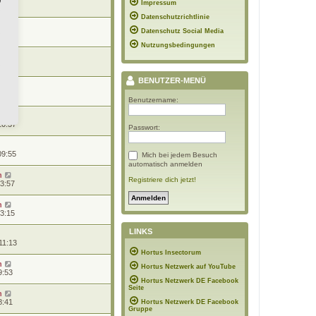
Impressum
20:41
Datenschutzrichtlinie
n
Datenschutz Social Media
19:06
Nutzungsbedingungen
n
10:44
BENUTZER-MENÜ
n
10:39
Benutzername:
10:37
Passwort:
09:55
Mich bei jedem Besuch
automatisch anmelden
n
Registriere dich jetzt!
13:57
n
13:15
LINKS
11:13
Hortus Insectorum
n
Hortus Netzwerk auf YouTube
9:53
Hortus Netzwerk DE Facebook
Seite
n
8:41
Hortus Netzwerk DE Facebook
Gruppe