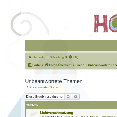
Startseite
Schnellzugriff
FAQ
Portal
Foren-Übersicht
Suche
Unbeantwortete Th
Unbeantwortete Themen
Zur erweiterten Suche
Suche
Erweiterte Suche
THEMEN
Lichtverschmutzung
von
tree12
»
Mi 1. Jul 2026, 11:09
» in
Umwelt, Klimawandel,