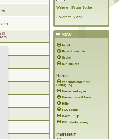
Weitere Hilfe zur Suche
1:26
Erweiterte Suche
 08:33
n
MENÜ
10:24
Inhalt
0:57
Foren-Übersicht
Suche
0:56
Registrieren
Hortus
8:48
Wie funktioniert die
Eintragung
7:02
Hortus eintragen
Hortus Karte & Liste
12:15
Hilfe
FAQ-Forum
21:56
Board-FAQs
BBCode-Anleitung
11:51
Impressum