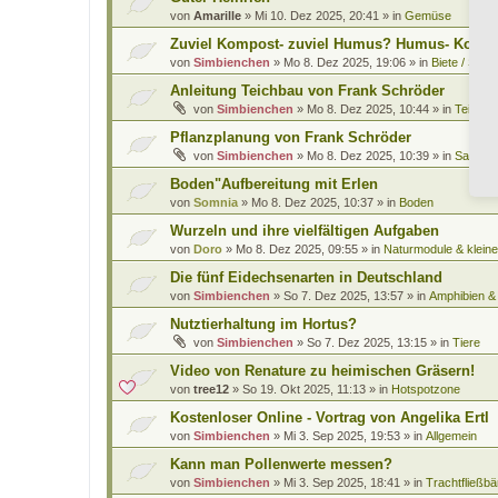
von
Amarille
»
Mi 10. Dez 2025, 20:41
» in
Gemüse
Zuviel Kompost- zuviel Humus? Humus- Kompo
von
Simbienchen
»
Mo 8. Dez 2025, 19:06
» in
Biete / Such
Anleitung Teichbau von Frank Schröder
von
Simbienchen
»
Mo 8. Dez 2025, 10:44
» in
Teiche 
Pflanzplanung von Frank Schröder
von
Simbienchen
»
Mo 8. Dez 2025, 10:39
» in
Saatgut
Boden"Aufbereitung mit Erlen
von
Somnia
»
Mo 8. Dez 2025, 10:37
» in
Boden
Wurzeln und ihre vielfältigen Aufgaben
von
Doro
»
Mo 8. Dez 2025, 09:55
» in
Naturmodule & kleine
Die fünf Eidechsenarten in Deutschland
von
Simbienchen
»
So 7. Dez 2025, 13:57
» in
Amphibien & 
Nutztierhaltung im Hortus?
von
Simbienchen
»
So 7. Dez 2025, 13:15
» in
Tiere
Video von Renature zu heimischen Gräsern!
von
tree12
»
So 19. Okt 2025, 11:13
» in
Hotspotzone
Kostenloser Online - Vortrag von Angelika Ertl
von
Simbienchen
»
Mi 3. Sep 2025, 19:53
» in
Allgemein
Kann man Pollenwerte messen?
von
Simbienchen
»
Mi 3. Sep 2025, 18:41
» in
Trachtfließbä