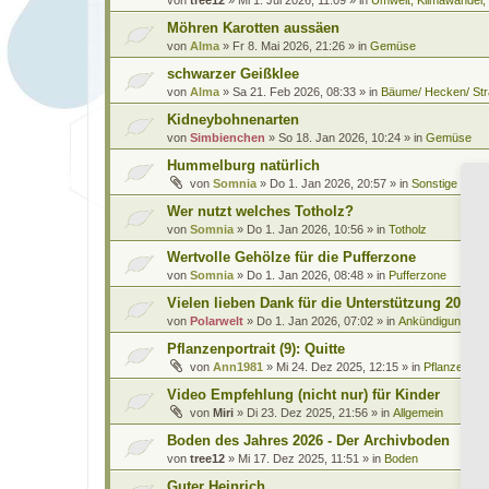
Möhren Karotten aussäen
von
Alma
»
Fr 8. Mai 2026, 21:26
» in
Gemüse
schwarzer Geißklee
von
Alma
»
Sa 21. Feb 2026, 08:33
» in
Bäume/ Hecken/ Str
Kidneybohnenarten
von
Simbienchen
»
So 18. Jan 2026, 10:24
» in
Gemüse
Hummelburg natürlich
von
Somnia
»
Do 1. Jan 2026, 20:57
» in
Sonstige Leb
Wer nutzt welches Totholz?
von
Somnia
»
Do 1. Jan 2026, 10:56
» in
Totholz
Wertvolle Gehölze für die Pufferzone
von
Somnia
»
Do 1. Jan 2026, 08:48
» in
Pufferzone
Vielen lieben Dank für die Unterstützung 2025
von
Polarwelt
»
Do 1. Jan 2026, 07:02
» in
Ankündigungen 
Pflanzenportrait (9): Quitte
von
Ann1981
»
Mi 24. Dez 2025, 12:15
» in
Pflanzenportr
Video Empfehlung (nicht nur) für Kinder
von
Miri
»
Di 23. Dez 2025, 21:56
» in
Allgemein
Boden des Jahres 2026 - Der Archivboden
von
tree12
»
Mi 17. Dez 2025, 11:51
» in
Boden
Guter Heinrich