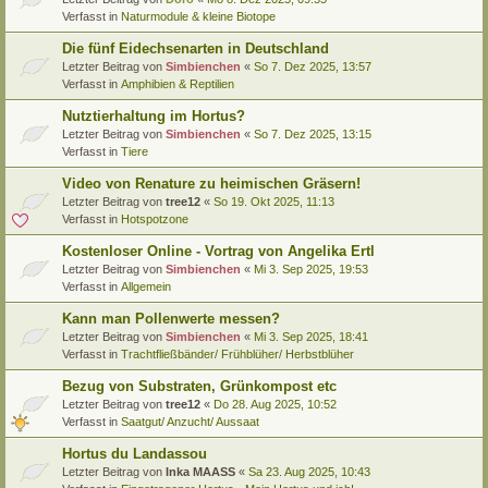
Verfasst in
Naturmodule & kleine Biotope
Die fünf Eidechsenarten in Deutschland
Letzter Beitrag von
Simbienchen
«
So 7. Dez 2025, 13:57
Verfasst in
Amphibien & Reptilien
Nutztierhaltung im Hortus?
Letzter Beitrag von
Simbienchen
«
So 7. Dez 2025, 13:15
Verfasst in
Tiere
Video von Renature zu heimischen Gräsern!
Letzter Beitrag von
tree12
«
So 19. Okt 2025, 11:13
Verfasst in
Hotspotzone
Kostenloser Online - Vortrag von Angelika Ertl
Letzter Beitrag von
Simbienchen
«
Mi 3. Sep 2025, 19:53
Verfasst in
Allgemein
Kann man Pollenwerte messen?
Letzter Beitrag von
Simbienchen
«
Mi 3. Sep 2025, 18:41
Verfasst in
Trachtfließbänder/ Frühblüher/ Herbstblüher
Bezug von Substraten, Grünkompost etc
Letzter Beitrag von
tree12
«
Do 28. Aug 2025, 10:52
Verfasst in
Saatgut/ Anzucht/ Aussaat
Hortus du Landassou
Letzter Beitrag von
Inka MAASS
«
Sa 23. Aug 2025, 10:43