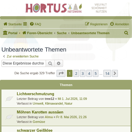
Startseite
FAQ
Registrieren
Anmelden
S
Portal
Foren-Übersicht
Suche
Unbeantwortete Themen
u
c
Unbeantwortete Themen
h
Zur erweiterten Suche
e
Suche
Erweiterte Suche
Seite
1
von
14
1
2
3
4
5
14
Nächst
Die Suche ergab 329 Treffer
…
Themen
Lichtverschmutzung
Letzter Beitrag von
tree12
«
Mi 1. Jul 2026, 11:09
Verfasst in
Umwelt, Klimawandel, Natur
Möhren Karotten aussäen
Letzter Beitrag von
Alma
«
Fr 8. Mai 2026, 21:26
Verfasst in
Gemüse
schwarzer Geißklee