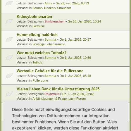
Letzter Beitrag von
Alma
«
Sa 21. Feb 2026, 08:33
Verfasst in
Bäume/ Hecken/ Sträucher
Kidneybohnenarten
Letzter Beitrag von
Simbienchen
«
So 18. Jan 2026, 10:24
Verfasst in
Gemüse
Hummelburg natürlich
Letzter Beitrag von
Somnia
«
Do 1. Jan 2026, 20:57
Verfasst in
Sonstige Lebensräume
Wer nutzt welches Totholz?
Letzter Beitrag von
Somnia
«
Do 1. Jan 2026, 10:56
Verfasst in
Totholz
Wertvolle Gehölze für die Pufferzone
Letzter Beitrag von
Somnia
«
Do 1. Jan 2026, 08:48
Verfasst in
Pufferzone
Vielen lieben Dank für die Unterstützung 2025
Letzter Beitrag von
Polarwelt
«
Do 1. Jan 2026, 07:02
Verfasst in
Ankündigungen & Fragen zum Forum
Pflanzenportrait (9): Quitte
Diese Seite nutzt einwilligungsbedürftige Cookies und
Letzter Beitrag von
Ann1981
«
Mi 24. Dez 2025, 12:15
Technologien von Drittunternehmen zur Integration
Verfasst in
Pflanzenportraits/ Identifikation
bestimmter Funktionen. Wenn Sie auf den Button "Alles
Video Empfehlung (nicht nur) für Kinder
akzeptieren" klicken, werden diese Funktionen aktiviert
Letzter Beitrag von
Miri
«
Di 23. Dez 2025, 21:56