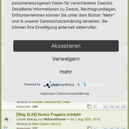
Leitfaden " Igelfreundlicher Hortus"
personenbezogenen Daten für verschiedene Zwecke.
Letzter Beitrag von
Simbienchen
«
Mi 5. Aug 2026, 20:44
Detaillierte Informationen zu Zweck, Rechtsgrundlagen,
Verfasst in
Igel
Drittunternehmen können Sie unter dem Button "Mehr"
Antworten:
2
und in unserer Datenschutzerklärung einsehen. Sie
Welcher Gartenhäcksler ist für die Kompostwirtschaft im
können Ihre Einwilligung jederzeit widerrufen.
Garten empfehlenswert?
Letzter Beitrag von
Simbienchen
«
Mi 5. Aug 2026, 14:15
Verfasst in
Kompostieren/ Mulchen/ Dauerhumus
Antworten:
14
1
2
Akzeptieren
Ernte im Juli
Letzter Beitrag von
Umkraut
«
Mi 5. Aug 2026, 01:50
Verweigern
Verfasst in
Gemüse
Antworten:
40
1
2
3
4
5
mehr
[Weg 10-20] Trees schattiger Waldgarten mit Teich
Letzter Beitrag von
Grevenstein
«
Di 4. Aug 2026, 16:13
Verfasst in
Mein Garten und ich!
Powered by
&
Antworten:
376
1
35
36
37
38
…
Klimawandel
Impressum
|
Datenschutzerklärung
Letzter Beitrag von
Amarille
«
Mo 3. Aug 2026, 09:43
Verfasst in
Umwelt, Klimawandel, Natur
Antworten:
144
1
12
13
14
15
…
[Weg 11-24] Hortus Fragaria entsteht
Letzter Beitrag von
Wahlostfriesen
«
Sa 1. Aug 2026, 19:05
Verfasst in
Mein Garten und ich!
Antworten:
237