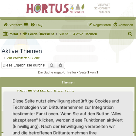
Startseite
FAQ
Registrieren
Anmelden
S
Portal
Foren-Übersicht
Suche
Aktive Themen
u
c
Aktive Themen
h
Zur erweiterten Suche
e
Suche
Erweiterte Suche
Die Suche ergab 8 Treffer • Seite
1
von
1
Themen
[Weg 09-25] Hortus Poco Loco
Letzter Beitrag von
Poco Loco
«
Sa 8. Aug 2026, 13:47
Diese Seite nutzt einwilligungsbedürftige Cookies und
Verfasst in
Mein Garten und ich!
Technologien von Drittunternehmen zur Integration
Antworten:
208
1
18
19
20
21
…
bestimmter Funktionen. Wenn Sie auf den Button "Alles
Hortus Praeludium
akzeptieren" klicken, werden diese Funktionen aktiviert
Letzter Beitrag von
HoPrae
«
Do 6. Aug 2026, 13:21
Verfasst in
Eingetragener Hortus - Mein Hortus und ich!
(Einwilligung). Nach der Einwilligung verarbeiten wir
Antworten:
8
und die betroffenen Drittunternehmen Ihre