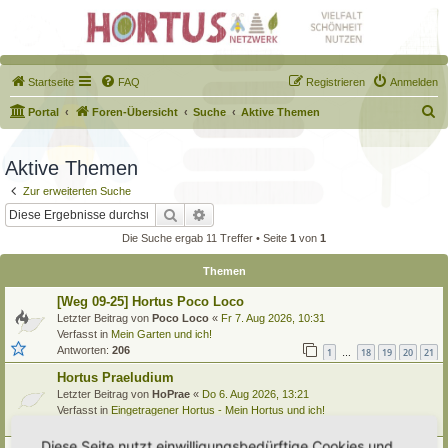
Startseite
FAQ
Registrieren
Anmelden
S
Portal
Foren-Übersicht
Suche
Aktive Themen
u
c
Aktive Themen
h
Zur erweiterten Suche
e
Suche
Erweiterte Suche
Die Suche ergab 11 Treffer • Seite
1
von
1
Themen
[Weg 09-25] Hortus Poco Loco
Letzter Beitrag von
Poco Loco
«
Fr 7. Aug 2026, 10:31
Verfasst in
Mein Garten und ich!
Antworten:
206
1
18
19
20
21
…
Hortus Praeludium
Letzter Beitrag von
HoPrae
«
Do 6. Aug 2026, 13:21
Verfasst in
Eingetragener Hortus - Mein Hortus und ich!
Antworten:
8
Diese Seite nutzt einwilligungsbedürftige Cookies und