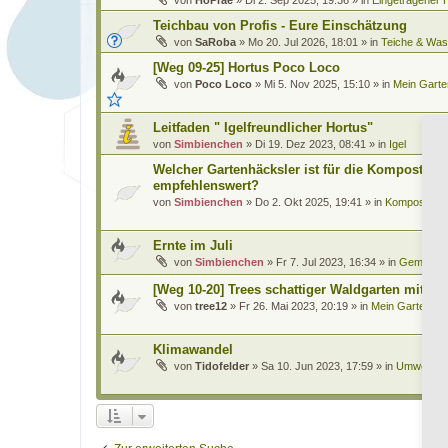
Teichbau von Profis - Eure Einschätzung
von
SaRoba
»
Mo 20. Jul 2026, 18:01
» in
Teiche & Was
[Weg 09-25] Hortus Poco Loco
von
Poco Loco
»
Mi 5. Nov 2025, 15:10
» in
Mein Garte
Leitfaden " Igelfreundlicher Hortus"
von
Simbienchen
»
Di 19. Dez 2023, 08:41
» in
Igel
Welcher Gartenhäcksler ist für die Kompostwirt
empfehlenswert?
von
Simbienchen
»
Do 2. Okt 2025, 19:41
» in
Kompostiere
Ernte im Juli
von
Simbienchen
»
Fr 7. Jul 2023, 16:34
» in
Gemüse
[Weg 10-20] Trees schattiger Waldgarten mit Te
von
tree12
»
Fr 26. Mai 2023, 20:19
» in
Mein Garten und
Klimawandel
von
Tidofelder
»
Sa 10. Jun 2023, 17:59
» in
Umwelt, Kl