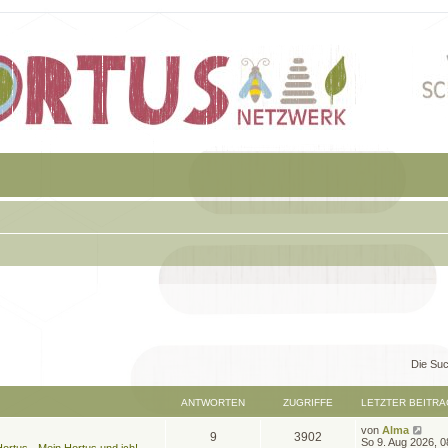
Die Suc
ANTWORTEN
ZUGRIFFE
LETZTER BEITRA
L
von
Alma
A
Z
9
3902
e
So 9. Aug 2026, 0
ortus - Mein Hortus und ich!