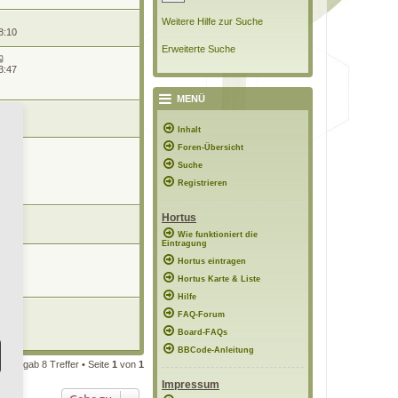
Weitere Hilfe zur Suche
8:10
Erweiterte Suche
3:47
MENÜ
n
0:44
Inhalt
Foren-Übersicht
n
4:15
Suche
Registrieren
Hortus
1:50
Wie funktioniert die
Eintragung
Hortus eintragen
6:13
Hortus Karte & Liste
Hilfe
FAQ-Forum
09:43
Board-FAQs
BBCode-Anleitung
he ergab 8 Treffer • Seite
1
von
1
Impressum