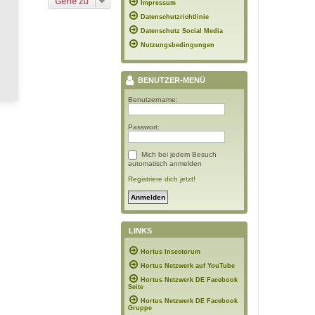
Gehe zu
Impressum
Datenschutzrichtlinie
Datenschutz Social Media
Nutzungsbedingungen
BENUTZER-MENÜ
Benutzername:
Passwort:
Mich bei jedem Besuch
automatisch anmelden
Registriere dich jetzt!
LINKS
Hortus Insectorum
Hortus Netzwerk auf YouTube
Hortus Netzwerk DE Facebook
Seite
Hortus Netzwerk DE Facebook
Gruppe