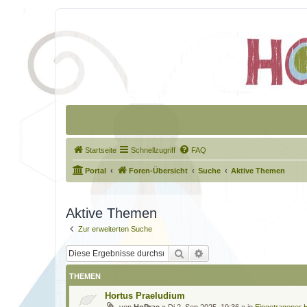
Startseite
Schnellzugriff
FAQ
Portal
Foren-Übersicht
Suche
Aktive Themen
Aktive Themen
Zur erweiterten Suche
Suche
Erweiterte Suche
THEMEN
Hortus Praeludium
von
HoPrae
»
Di 2. Sep 2025, 19:36
» in
Eingetragener H