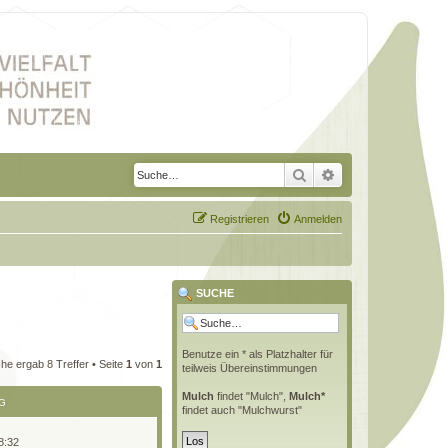
Suche
Erweiterte Suche
Registrieren
Anmelden
SUCHE
Benutze ein * als Platzhalter für
he ergab 8 Treffer • Seite
1
von
1
teilweis Übereinstimmungen
Mulch
findet "Mulch",
Mulch*
G
findet auch "Mulchwurst"
8:32