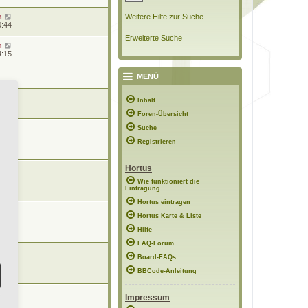
n
Weitere Hilfe zur Suche
0:44
Erweiterte Suche
n
4:15
MENÜ
Inhalt
1:50
Foren-Übersicht
Suche
6:13
Registrieren
Hortus
22:08
Wie funktioniert die
Eintragung
Hortus eintragen
Hortus Karte & Liste
09:43
Hilfe
FAQ-Forum
sen
Board-FAQs
9:05
BBCode-Anleitung
Impressum
5:13