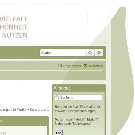
Suche
Erweiterte Suche
Registrieren
Anmelden
SUCHE
Benutze ein * als Platzhalter für
e ergab 13 Treffer • Seite
1
von
1
teilweis Übereinstimmungen
Mulch
findet "Mulch",
Mulch*
G
findet auch "Mulchwurst"
3:21