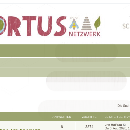
Die Such
ANTWORTEN
ZUGRIFFE
LETZTER BEITRA
L
von
HoPrae
A
Z
8
3874
e
Do 6. Aug 2026, 1
ortus - Mein Hortus und ich!