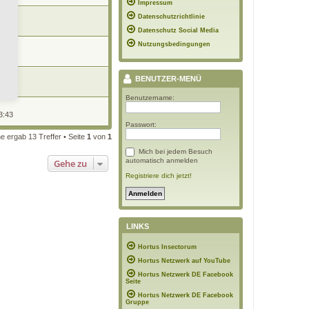
Impressum
Datenschutzrichtlinie
0:48
Datenschutz Social Media
Nutzungsbedingungen
3:37
ns
BENUTZER-MENÜ
8:45
Benutzername:
3:43
Passwort:
e ergab 13 Treffer • Seite
1
von
1
Mich bei jedem Besuch
automatisch anmelden
Gehe zu
Registriere dich jetzt!
LINKS
Hortus Insectorum
Hortus Netzwerk auf YouTube
Hortus Netzwerk DE Facebook
Seite
Hortus Netzwerk DE Facebook
Gruppe