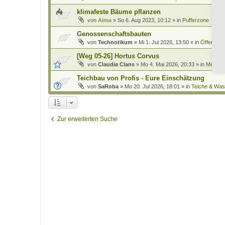
klimafeste Bäume pflanzen
von
Alma
»
So 6. Aug 2023, 10:12
» in
Pufferzone
Genossenschaftsbauten
von
Technotikum
»
Mi 1. Jul 2026, 13:50
» in
Öffentlich
[Weg 05-26] Hortus Corvus
von
Claudia Clans
»
Mo 4. Mai 2026, 20:33
» in
Mein Ga
Teichbau von Profis - Eure Einschätzung
von
SaRoba
»
Mo 20. Jul 2026, 18:01
» in
Teiche & Was
Zur erweiterten Suche