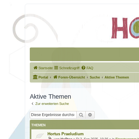
Startseite
Schnellzugriff
FAQ
Portal
Foren-Übersicht
Suche
Aktive Themen
Aktive Themen
Zur erweiterten Suche
Suche
Erweiterte Suche
THEMEN
Hortus Praeludium
von
HoPrae
»
Di 2. Sep 2025, 19:36
» in
Eingetragener H