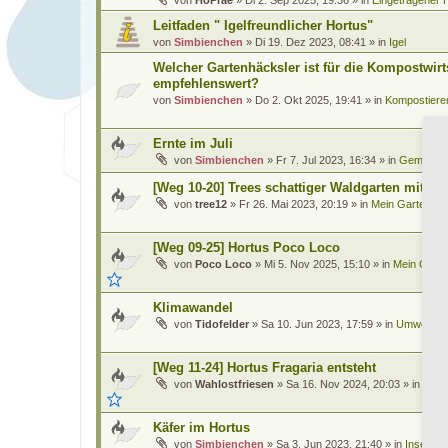
Leitfaden " Igelfreundlicher Hortus"
von
Simbienchen
»
Di 19. Dez 2023, 08:41
» in
Igel
Welcher Gartenhäcksler ist für die Kompostwirt
empfehlenswert?
von
Simbienchen
»
Do 2. Okt 2025, 19:41
» in
Kompostiere
Ernte im Juli
von
Simbienchen
»
Fr 7. Jul 2023, 16:34
» in
Gemüse
[Weg 10-20] Trees schattiger Waldgarten mit Te
von
tree12
»
Fr 26. Mai 2023, 20:19
» in
Mein Garten und
[Weg 09-25] Hortus Poco Loco
von
Poco Loco
»
Mi 5. Nov 2025, 15:10
» in
Mein Garte
Klimawandel
von
Tidofelder
»
Sa 10. Jun 2023, 17:59
» in
Umwelt, Kl
[Weg 11-24] Hortus Fragaria entsteht
von
Wahlostfriesen
»
Sa 16. Nov 2024, 20:03
» in
Mein
Käfer im Hortus
von
Simbienchen
»
Sa 3. Jun 2023, 21:40
» in
Insekten