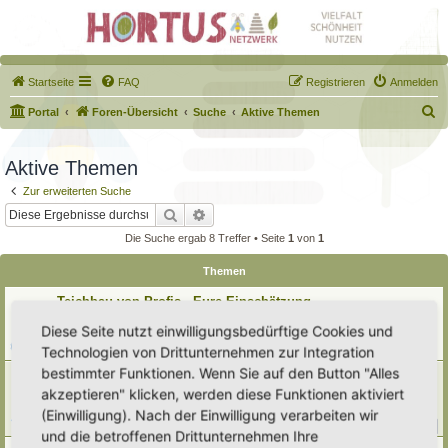
Startseite
FAQ
Registrieren
Anmelden
S
Portal
Foren-Übersicht
Suche
Aktive Themen
u
c
Aktive Themen
h
Zur erweiterten Suche
e
Suche
Erweiterte Suche
Die Suche ergab 8 Treffer • Seite
1
von
1
Themen
Teichbau von Profis - Eure Einschätzung
Letzter Beitrag von
tree12
«
Sa 8. Aug 2026, 18:10
Diese Seite nutzt einwilligungsbedürftige Cookies und
Verfasst in
Teiche & Wasserstellen
Technologien von Drittunternehmen zur Integration
Antworten:
5
bestimmter Funktionen. Wenn Sie auf den Button "Alles
[Weg 09-25] Hortus Poco Loco
akzeptieren" klicken, werden diese Funktionen aktiviert
Letzter Beitrag von
Poco Loco
«
Sa 8. Aug 2026, 13:47
Verfasst in
Mein Garten und ich!
(Einwilligung). Nach der Einwilligung verarbeiten wir
Antworten:
208
1
18
19
20
21
…
und die betroffenen Drittunternehmen Ihre