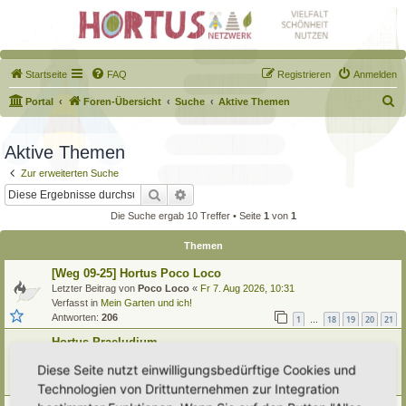
Startseite
FAQ
Registrieren
Anmelden
S
Portal
Foren-Übersicht
Suche
Aktive Themen
u
c
Aktive Themen
h
Zur erweiterten Suche
e
Suche
Erweiterte Suche
Die Suche ergab 10 Treffer • Seite
1
von
1
Themen
[Weg 09-25] Hortus Poco Loco
Letzter Beitrag von
Poco Loco
«
Fr 7. Aug 2026, 10:31
Verfasst in
Mein Garten und ich!
Antworten:
206
1
18
19
20
21
…
Hortus Praeludium
Letzter Beitrag von
HoPrae
«
Do 6. Aug 2026, 13:21
Diese Seite nutzt einwilligungsbedürftige Cookies und
Verfasst in
Eingetragener Hortus - Mein Hortus und ich!
Technologien von Drittunternehmen zur Integration
Antworten:
8