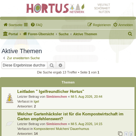
Startseite
FAQ
Registrieren
Anmelden
S
Portal
Foren-Übersicht
Suche
Aktive Themen
u
c
Aktive Themen
h
Zur erweiterten Suche
e
Suche
Erweiterte Suche
Die Suche ergab 13 Treffer • Seite
1
von
1
Themen
Leitfaden " Igelfreundlicher Hortus"
Letzter Beitrag von
Simbienchen
«
Mi 5. Aug 2026, 20:44
Verfasst in
Igel
Antworten:
2
Welcher Gartenhäcksler ist für die Kompostwirtschaft im
Garten empfehlenswert?
Letzter Beitrag von
Simbienchen
«
Mi 5. Aug 2026, 14:15
Verfasst in
Kompostieren/ Mulchen/ Dauerhumus
Antworten:
14
1
2