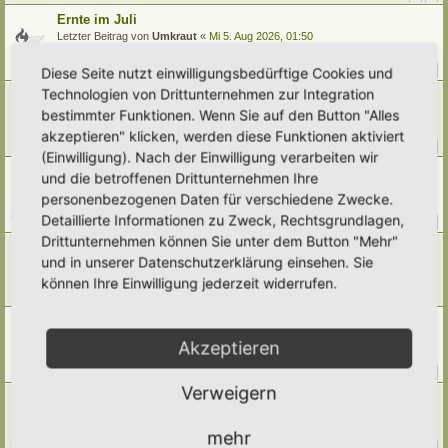
Ernte im Juli
Letzter Beitrag von
Umkraut
«
Mi 5. Aug 2026, 01:50
Verfasst in
Gemüse
Antworten:
40
1
2
3
4
5
Diese Seite nutzt einwilligungsbedürftige Cookies und
Technologien von Drittunternehmen zur Integration
[Weg 10-20] Trees schattiger Waldgarten mit Teich
bestimmter Funktionen. Wenn Sie auf den Button "Alles
Letzter Beitrag von
Grevenstein
«
Di 4. Aug 2026, 16:13
Verfasst in
Mein Garten und ich!
akzeptieren" klicken, werden diese Funktionen aktiviert
Antworten:
376
1
35
36
37
38
…
(Einwilligung). Nach der Einwilligung verarbeiten wir
[Weg 09-25] Hortus Poco Loco
und die betroffenen Drittunternehmen Ihre
Letzter Beitrag von
Poco Loco
«
Mo 3. Aug 2026, 22:08
personenbezogenen Daten für verschiedene Zwecke.
Verfasst in
Mein Garten und ich!
Detaillierte Informationen zu Zweck, Rechtsgrundlagen,
Antworten:
205
1
18
19
20
21
…
Drittunternehmen können Sie unter dem Button "Mehr"
Hortus Praeludium
und in unserer Datenschutzerklärung einsehen. Sie
Letzter Beitrag von
HoPrae
«
Mo 3. Aug 2026, 15:41
können Ihre Einwilligung jederzeit widerrufen.
Verfasst in
Eingetragener Hortus - Mein Hortus und ich!
Antworten:
6
Klimawandel
Letzter Beitrag von
Amarille
«
Mo 3. Aug 2026, 09:43
Akzeptieren
Verfasst in
Umwelt, Klimawandel, Natur
Antworten:
144
1
12
13
14
15
…
Verweigern
[Weg 11-24] Hortus Fragaria entsteht
Letzter Beitrag von
Wahlostfriesen
«
Sa 1. Aug 2026, 19:05
Verfasst in
Mein Garten und ich!
mehr
Antworten:
237