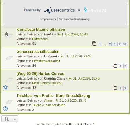
1
21
22
23
24
…
Käfer im Hortus
Powered by
&
Letzter Beitrag von
tree12
«
Sa 1. Aug 2026, 15:13
Verfasst in
Insekten
Impressum
|
Datenschutzerklärung
Antworten:
42
1
2
3
4
5
klimafeste Bäume pflanzen
Letzter Beitrag von
tree12
«
Sa 1. Aug 2026, 10:48
Verfasst in
Pufferzone
Antworten:
91
1
7
8
9
10
…
Genossenschaftsbauten
Letzter Beitrag von
Umkraut
«
Fr 31. Jul 2026, 23:37
Verfasst in
Öffentlichkeitsarbeit
Antworten:
16
1
2
[Weg 05-26] Hortus Corvus
Letzter Beitrag von
Claudia Clans
«
Fr 31. Jul 2026, 18:45
Verfasst in
Mein Garten und ich!
Antworten:
12
1
2
Teichbau von Profis - Eure Einschätzung
Letzter Beitrag von
Alma
«
Fr 31. Jul 2026, 13:43
Verfasst in
Teiche & Wasserstellen
Antworten:
3
Die Suche ergab 13 Treffer • Seite
1
von
1