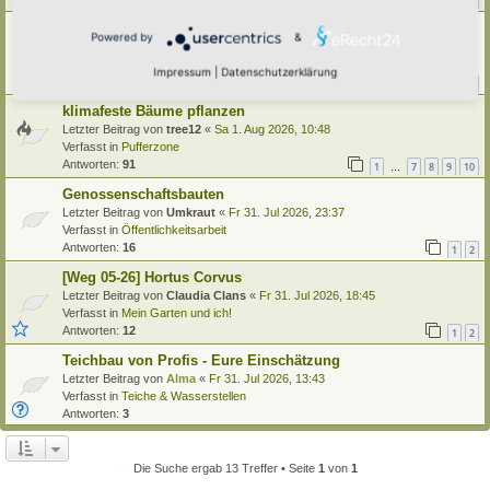
1
21
22
23
24
…
Käfer im Hortus
Powered by
&
Letzter Beitrag von
tree12
«
Sa 1. Aug 2026, 15:13
Verfasst in
Insekten
Impressum
|
Datenschutzerklärung
Antworten:
42
1
2
3
4
5
klimafeste Bäume pflanzen
Letzter Beitrag von
tree12
«
Sa 1. Aug 2026, 10:48
Verfasst in
Pufferzone
Antworten:
91
1
7
8
9
10
…
Genossenschaftsbauten
Letzter Beitrag von
Umkraut
«
Fr 31. Jul 2026, 23:37
Verfasst in
Öffentlichkeitsarbeit
Antworten:
16
1
2
[Weg 05-26] Hortus Corvus
Letzter Beitrag von
Claudia Clans
«
Fr 31. Jul 2026, 18:45
Verfasst in
Mein Garten und ich!
Antworten:
12
1
2
Teichbau von Profis - Eure Einschätzung
Letzter Beitrag von
Alma
«
Fr 31. Jul 2026, 13:43
Verfasst in
Teiche & Wasserstellen
Antworten:
3
Die Suche ergab 13 Treffer • Seite
1
von
1