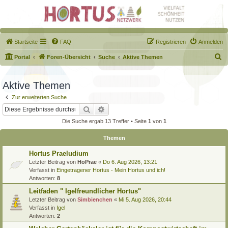
Startseite
FAQ
Registrieren
Anmelden
S
Portal
Foren-Übersicht
Suche
Aktive Themen
u
c
Aktive Themen
h
Zur erweiterten Suche
e
Suche
Erweiterte Suche
Die Suche ergab 13 Treffer • Seite
1
von
1
Themen
Hortus Praeludium
Letzter Beitrag von
HoPrae
«
Do 6. Aug 2026, 13:21
Verfasst in
Eingetragener Hortus - Mein Hortus und ich!
Antworten:
8
Leitfaden " Igelfreundlicher Hortus"
Letzter Beitrag von
Simbienchen
«
Mi 5. Aug 2026, 20:44
Verfasst in
Igel
Antworten:
2