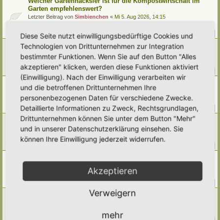
Welcher Gartenhäcksler ist für die Kompostwirtschaft im
Garten empfehlenswert?
Letzter Beitrag von
Simbienchen
«
Mi 5. Aug 2026, 14:15
Verfasst in
Kompostieren/ Mulchen/ Dauerhumus
Antworten:
14
1
2
Diese Seite nutzt einwilligungsbedürftige Cookies und
Technologien von Drittunternehmen zur Integration
Ernte im Juli
Letzter Beitrag von
Umkraut
«
Mi 5. Aug 2026, 01:50
bestimmter Funktionen. Wenn Sie auf den Button "Alles
Verfasst in
Gemüse
akzeptieren" klicken, werden diese Funktionen aktiviert
Antworten:
40
1
2
3
4
5
(Einwilligung). Nach der Einwilligung verarbeiten wir
[Weg 10-20] Trees schattiger Waldgarten mit Teich
und die betroffenen Drittunternehmen Ihre
Letzter Beitrag von
Grevenstein
«
Di 4. Aug 2026, 16:13
personenbezogenen Daten für verschiedene Zwecke.
Verfasst in
Mein Garten und ich!
Detaillierte Informationen zu Zweck, Rechtsgrundlagen,
Antworten:
376
1
35
36
37
38
…
Drittunternehmen können Sie unter dem Button "Mehr"
[Weg 09-25] Hortus Poco Loco
und in unserer Datenschutzerklärung einsehen. Sie
Letzter Beitrag von
Poco Loco
«
Mo 3. Aug 2026, 22:08
Verfasst in
Mein Garten und ich!
können Ihre Einwilligung jederzeit widerrufen.
Antworten:
205
1
18
19
20
21
…
Klimawandel
Letzter Beitrag von
Amarille
«
Mo 3. Aug 2026, 09:43
Akzeptieren
Verfasst in
Umwelt, Klimawandel, Natur
Antworten:
144
1
12
13
14
15
…
Verweigern
[Weg 11-24] Hortus Fragaria entsteht
Letzter Beitrag von
Wahlostfriesen
«
Sa 1. Aug 2026, 19:05
Verfasst in
Mein Garten und ich!
mehr
Antworten:
237