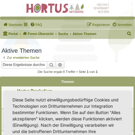
Startseite
FAQ
Registrieren
Anmelden
S
Portal
Foren-Übersicht
Suche
Aktive Themen
u
c
Aktive Themen
h
Zur erweiterten Suche
e
Suche
Erweiterte Suche
Die Suche ergab 8 Treffer • Seite
1
von
1
Themen
Hortus Praeludium
Letzter Beitrag von
Alma
«
So 9. Aug 2026, 08:32
Diese Seite nutzt einwilligungsbedürftige Cookies und
Verfasst in
Eingetragener Hortus - Mein Hortus und ich!
Technologien von Drittunternehmen zur Integration
Antworten:
9
bestimmter Funktionen. Wenn Sie auf den Button "Alles
Teichbau von Profis - Eure Einschätzung
akzeptieren" klicken, werden diese Funktionen aktiviert
Letzter Beitrag von
tree12
«
Sa 8. Aug 2026, 18:10
Verfasst in
Teiche & Wasserstellen
(Einwilligung). Nach der Einwilligung verarbeiten wir
Antworten:
5
und die betroffenen Drittunternehmen Ihre