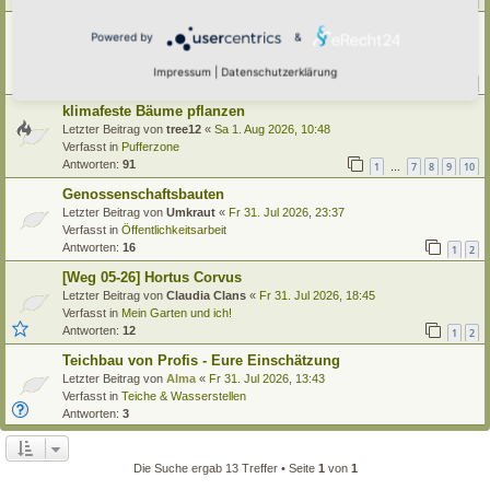
1
21
22
23
24
…
Käfer im Hortus
Powered by
&
Letzter Beitrag von
tree12
«
Sa 1. Aug 2026, 15:13
Verfasst in
Insekten
Impressum
|
Datenschutzerklärung
Antworten:
42
1
2
3
4
5
klimafeste Bäume pflanzen
Letzter Beitrag von
tree12
«
Sa 1. Aug 2026, 10:48
Verfasst in
Pufferzone
Antworten:
91
1
7
8
9
10
…
Genossenschaftsbauten
Letzter Beitrag von
Umkraut
«
Fr 31. Jul 2026, 23:37
Verfasst in
Öffentlichkeitsarbeit
Antworten:
16
1
2
[Weg 05-26] Hortus Corvus
Letzter Beitrag von
Claudia Clans
«
Fr 31. Jul 2026, 18:45
Verfasst in
Mein Garten und ich!
Antworten:
12
1
2
Teichbau von Profis - Eure Einschätzung
Letzter Beitrag von
Alma
«
Fr 31. Jul 2026, 13:43
Verfasst in
Teiche & Wasserstellen
Antworten:
3
Die Suche ergab 13 Treffer • Seite
1
von
1