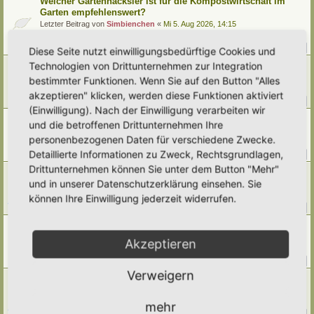
Welcher Gartenhäcksler ist für die Kompostwirtschaft im
Garten empfehlenswert?
Letzter Beitrag von
Simbienchen
«
Mi 5. Aug 2026, 14:15
Verfasst in
Kompostieren/ Mulchen/ Dauerhumus
Antworten:
14
1
2
Diese Seite nutzt einwilligungsbedürftige Cookies und
Technologien von Drittunternehmen zur Integration
Ernte im Juli
Letzter Beitrag von
Umkraut
«
Mi 5. Aug 2026, 01:50
bestimmter Funktionen. Wenn Sie auf den Button "Alles
Verfasst in
Gemüse
akzeptieren" klicken, werden diese Funktionen aktiviert
Antworten:
40
1
2
3
4
5
(Einwilligung). Nach der Einwilligung verarbeiten wir
[Weg 10-20] Trees schattiger Waldgarten mit Teich
und die betroffenen Drittunternehmen Ihre
Letzter Beitrag von
Grevenstein
«
Di 4. Aug 2026, 16:13
personenbezogenen Daten für verschiedene Zwecke.
Verfasst in
Mein Garten und ich!
Detaillierte Informationen zu Zweck, Rechtsgrundlagen,
Antworten:
376
1
35
36
37
38
…
Drittunternehmen können Sie unter dem Button "Mehr"
[Weg 09-25] Hortus Poco Loco
und in unserer Datenschutzerklärung einsehen. Sie
Letzter Beitrag von
Poco Loco
«
Mo 3. Aug 2026, 22:08
Verfasst in
Mein Garten und ich!
können Ihre Einwilligung jederzeit widerrufen.
Antworten:
205
1
18
19
20
21
…
Klimawandel
Letzter Beitrag von
Amarille
«
Mo 3. Aug 2026, 09:43
Akzeptieren
Verfasst in
Umwelt, Klimawandel, Natur
Antworten:
144
1
12
13
14
15
…
Verweigern
[Weg 11-24] Hortus Fragaria entsteht
Letzter Beitrag von
Wahlostfriesen
«
Sa 1. Aug 2026, 19:05
Verfasst in
Mein Garten und ich!
mehr
Antworten:
237