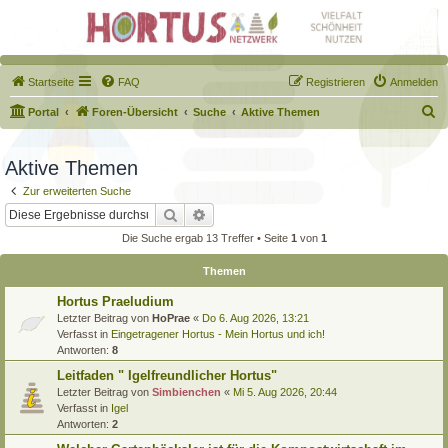
Startseite
FAQ
Registrieren
Anmelden
S
Portal
Foren-Übersicht
Suche
Aktive Themen
u
c
Aktive Themen
h
Zur erweiterten Suche
e
Suche
Erweiterte Suche
Die Suche ergab 13 Treffer • Seite
1
von
1
Themen
Hortus Praeludium
Letzter Beitrag von
HoPrae
«
Do 6. Aug 2026, 13:21
Verfasst in
Eingetragener Hortus - Mein Hortus und ich!
Antworten:
8
Leitfaden " Igelfreundlicher Hortus"
Letzter Beitrag von
Simbienchen
«
Mi 5. Aug 2026, 20:44
Verfasst in
Igel
Antworten:
2