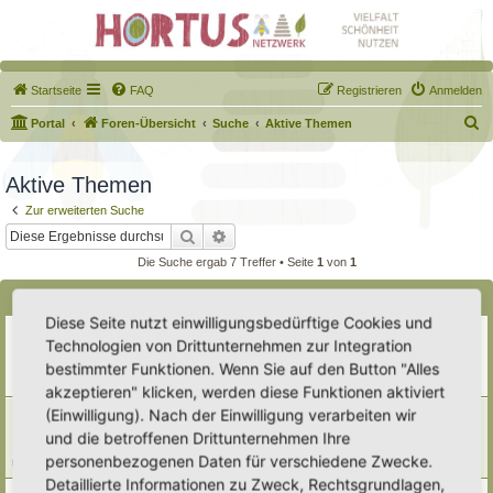
Startseite
FAQ
Registrieren
Anmelden
S
Portal
Foren-Übersicht
Suche
Aktive Themen
u
c
Aktive Themen
h
Zur erweiterten Suche
e
Suche
Erweiterte Suche
Die Suche ergab 7 Treffer • Seite
1
von
1
Themen
Diese Seite nutzt einwilligungsbedürftige Cookies und
Hortus Praeludium
Technologien von Drittunternehmen zur Integration
Letzter Beitrag von
Alma
«
So 9. Aug 2026, 08:32
bestimmter Funktionen. Wenn Sie auf den Button "Alles
Verfasst in
Eingetragener Hortus - Mein Hortus und ich!
Antworten:
9
akzeptieren" klicken, werden diese Funktionen aktiviert
(Einwilligung). Nach der Einwilligung verarbeiten wir
Teichbau von Profis - Eure Einschätzung
Letzter Beitrag von
tree12
«
Sa 8. Aug 2026, 18:10
und die betroffenen Drittunternehmen Ihre
Verfasst in
Teiche & Wasserstellen
personenbezogenen Daten für verschiedene Zwecke.
Antworten:
5
Detaillierte Informationen zu Zweck, Rechtsgrundlagen,