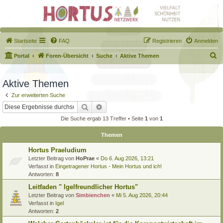
Startseite
FAQ
Registrieren
Anmelden
S
Portal
Foren-Übersicht
Suche
Aktive Themen
u
c
Aktive Themen
h
Zur erweiterten Suche
e
Suche
Erweiterte Suche
Die Suche ergab 13 Treffer • Seite
1
von
1
Themen
Hortus Praeludium
Letzter Beitrag von
HoPrae
«
Do 6. Aug 2026, 13:21
Verfasst in
Eingetragener Hortus - Mein Hortus und ich!
Antworten:
8
Leitfaden " Igelfreundlicher Hortus"
Letzter Beitrag von
Simbienchen
«
Mi 5. Aug 2026, 20:44
Verfasst in
Igel
Antworten:
2