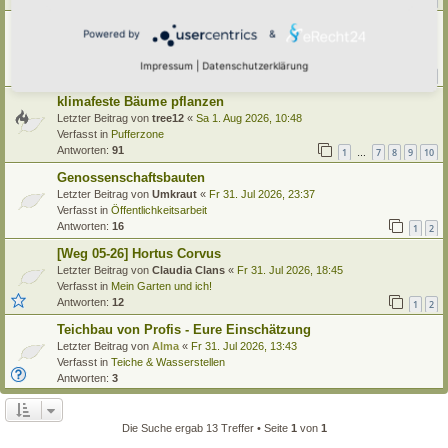
1
21
22
23
24
…
Käfer im Hortus
Powered by
&
Letzter Beitrag von
tree12
«
Sa 1. Aug 2026, 15:13
Verfasst in
Insekten
Impressum
|
Datenschutzerklärung
Antworten:
42
1
2
3
4
5
klimafeste Bäume pflanzen
Letzter Beitrag von
tree12
«
Sa 1. Aug 2026, 10:48
Verfasst in
Pufferzone
Antworten:
91
1
7
8
9
10
…
Genossenschaftsbauten
Letzter Beitrag von
Umkraut
«
Fr 31. Jul 2026, 23:37
Verfasst in
Öffentlichkeitsarbeit
Antworten:
16
1
2
[Weg 05-26] Hortus Corvus
Letzter Beitrag von
Claudia Clans
«
Fr 31. Jul 2026, 18:45
Verfasst in
Mein Garten und ich!
Antworten:
12
1
2
Teichbau von Profis - Eure Einschätzung
Letzter Beitrag von
Alma
«
Fr 31. Jul 2026, 13:43
Verfasst in
Teiche & Wasserstellen
Antworten:
3
Die Suche ergab 13 Treffer • Seite
1
von
1