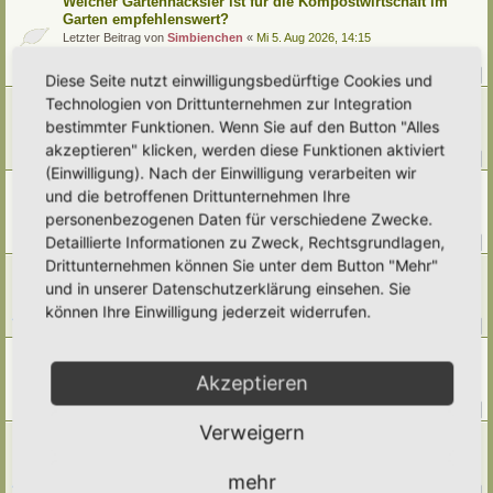
Welcher Gartenhäcksler ist für die Kompostwirtschaft im
Garten empfehlenswert?
Letzter Beitrag von
Simbienchen
«
Mi 5. Aug 2026, 14:15
Verfasst in
Kompostieren/ Mulchen/ Dauerhumus
Antworten:
14
1
2
Diese Seite nutzt einwilligungsbedürftige Cookies und
Technologien von Drittunternehmen zur Integration
Ernte im Juli
Letzter Beitrag von
Umkraut
«
Mi 5. Aug 2026, 01:50
bestimmter Funktionen. Wenn Sie auf den Button "Alles
Verfasst in
Gemüse
akzeptieren" klicken, werden diese Funktionen aktiviert
Antworten:
40
1
2
3
4
5
(Einwilligung). Nach der Einwilligung verarbeiten wir
[Weg 10-20] Trees schattiger Waldgarten mit Teich
und die betroffenen Drittunternehmen Ihre
Letzter Beitrag von
Grevenstein
«
Di 4. Aug 2026, 16:13
personenbezogenen Daten für verschiedene Zwecke.
Verfasst in
Mein Garten und ich!
Detaillierte Informationen zu Zweck, Rechtsgrundlagen,
Antworten:
376
1
35
36
37
38
…
Drittunternehmen können Sie unter dem Button "Mehr"
[Weg 09-25] Hortus Poco Loco
und in unserer Datenschutzerklärung einsehen. Sie
Letzter Beitrag von
Poco Loco
«
Mo 3. Aug 2026, 22:08
Verfasst in
Mein Garten und ich!
können Ihre Einwilligung jederzeit widerrufen.
Antworten:
205
1
18
19
20
21
…
Klimawandel
Letzter Beitrag von
Amarille
«
Mo 3. Aug 2026, 09:43
Akzeptieren
Verfasst in
Umwelt, Klimawandel, Natur
Antworten:
144
1
12
13
14
15
…
Verweigern
[Weg 11-24] Hortus Fragaria entsteht
Letzter Beitrag von
Wahlostfriesen
«
Sa 1. Aug 2026, 19:05
Verfasst in
Mein Garten und ich!
mehr
Antworten:
237