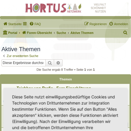
Startseite
FAQ
Registrieren
Anmelden
S
Portal
Foren-Übersicht
Suche
Aktive Themen
u
c
Aktive Themen
h
Zur erweiterten Suche
e
Suche
Erweiterte Suche
Die Suche ergab 8 Treffer • Seite
1
von
1
Themen
Teichbau von Profis - Eure Einschätzung
Letzter Beitrag von
tree12
«
Sa 8. Aug 2026, 18:10
Diese Seite nutzt einwilligungsbedürftige Cookies und
Verfasst in
Teiche & Wasserstellen
Technologien von Drittunternehmen zur Integration
Antworten:
5
bestimmter Funktionen. Wenn Sie auf den Button "Alles
[Weg 09-25] Hortus Poco Loco
akzeptieren" klicken, werden diese Funktionen aktiviert
Letzter Beitrag von
Poco Loco
«
Sa 8. Aug 2026, 13:47
Verfasst in
Mein Garten und ich!
(Einwilligung). Nach der Einwilligung verarbeiten wir
Antworten:
208
1
18
19
20
21
…
und die betroffenen Drittunternehmen Ihre