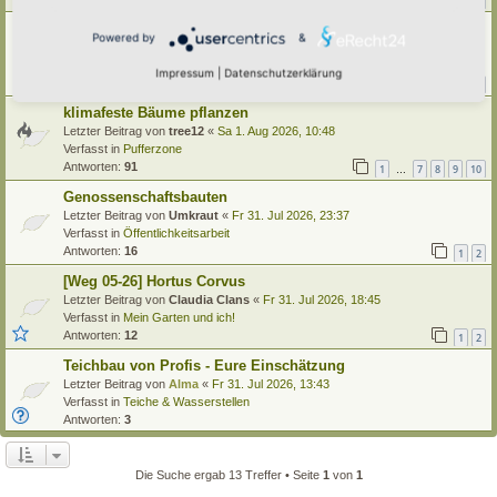
1
21
22
23
24
…
Käfer im Hortus
Powered by
&
Letzter Beitrag von
tree12
«
Sa 1. Aug 2026, 15:13
Verfasst in
Insekten
Impressum
|
Datenschutzerklärung
Antworten:
42
1
2
3
4
5
klimafeste Bäume pflanzen
Letzter Beitrag von
tree12
«
Sa 1. Aug 2026, 10:48
Verfasst in
Pufferzone
Antworten:
91
1
7
8
9
10
…
Genossenschaftsbauten
Letzter Beitrag von
Umkraut
«
Fr 31. Jul 2026, 23:37
Verfasst in
Öffentlichkeitsarbeit
Antworten:
16
1
2
[Weg 05-26] Hortus Corvus
Letzter Beitrag von
Claudia Clans
«
Fr 31. Jul 2026, 18:45
Verfasst in
Mein Garten und ich!
Antworten:
12
1
2
Teichbau von Profis - Eure Einschätzung
Letzter Beitrag von
Alma
«
Fr 31. Jul 2026, 13:43
Verfasst in
Teiche & Wasserstellen
Antworten:
3
Die Suche ergab 13 Treffer • Seite
1
von
1