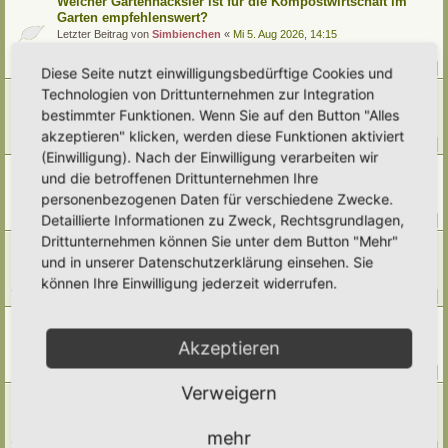
Welcher Gartenhäcksler ist für die Kompostwirtschaft im
Garten empfehlenswert?
Letzter Beitrag von
Simbienchen
«
Mi 5. Aug 2026, 14:15
Verfasst in
Kompostieren/ Mulchen/ Dauerhumus
Antworten:
14
1
2
Diese Seite nutzt einwilligungsbedürftige Cookies und
Technologien von Drittunternehmen zur Integration
Ernte im Juli
Letzter Beitrag von
Umkraut
«
Mi 5. Aug 2026, 01:50
bestimmter Funktionen. Wenn Sie auf den Button "Alles
Verfasst in
Gemüse
akzeptieren" klicken, werden diese Funktionen aktiviert
Antworten:
40
1
2
3
4
5
(Einwilligung). Nach der Einwilligung verarbeiten wir
[Weg 10-20] Trees schattiger Waldgarten mit Teich
und die betroffenen Drittunternehmen Ihre
Letzter Beitrag von
Grevenstein
«
Di 4. Aug 2026, 16:13
personenbezogenen Daten für verschiedene Zwecke.
Verfasst in
Mein Garten und ich!
Detaillierte Informationen zu Zweck, Rechtsgrundlagen,
Antworten:
376
1
35
36
37
38
…
Drittunternehmen können Sie unter dem Button "Mehr"
[Weg 09-25] Hortus Poco Loco
und in unserer Datenschutzerklärung einsehen. Sie
Letzter Beitrag von
Poco Loco
«
Mo 3. Aug 2026, 22:08
Verfasst in
Mein Garten und ich!
können Ihre Einwilligung jederzeit widerrufen.
Antworten:
205
1
18
19
20
21
…
Klimawandel
Letzter Beitrag von
Amarille
«
Mo 3. Aug 2026, 09:43
Akzeptieren
Verfasst in
Umwelt, Klimawandel, Natur
Antworten:
144
1
12
13
14
15
…
Verweigern
[Weg 11-24] Hortus Fragaria entsteht
Letzter Beitrag von
Wahlostfriesen
«
Sa 1. Aug 2026, 19:05
Verfasst in
Mein Garten und ich!
mehr
Antworten:
237