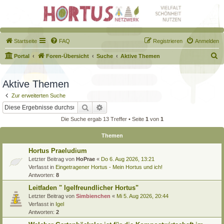
Startseite
FAQ
Registrieren
Anmelden
S
Portal
Foren-Übersicht
Suche
Aktive Themen
u
c
Aktive Themen
h
Zur erweiterten Suche
e
Suche
Erweiterte Suche
Die Suche ergab 13 Treffer • Seite
1
von
1
Themen
Hortus Praeludium
Letzter Beitrag von
HoPrae
«
Do 6. Aug 2026, 13:21
Verfasst in
Eingetragener Hortus - Mein Hortus und ich!
Antworten:
8
Leitfaden " Igelfreundlicher Hortus"
Letzter Beitrag von
Simbienchen
«
Mi 5. Aug 2026, 20:44
Verfasst in
Igel
Antworten:
2