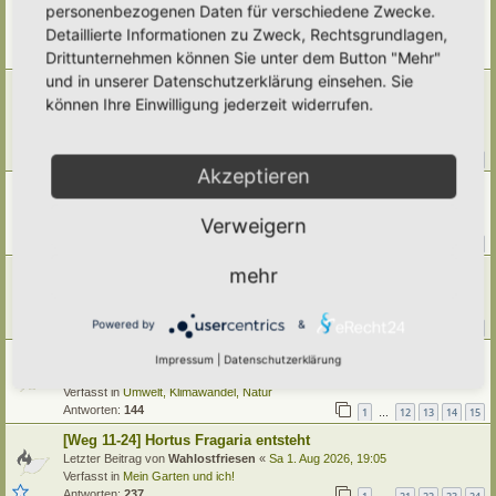
Leitfaden " Igelfreundlicher Hortus"
personenbezogenen Daten für verschiedene Zwecke.
Letzter Beitrag von
Simbienchen
«
Mi 5. Aug 2026, 20:44
Detaillierte Informationen zu Zweck, Rechtsgrundlagen,
Verfasst in
Igel
Drittunternehmen können Sie unter dem Button "Mehr"
Antworten:
2
und in unserer Datenschutzerklärung einsehen. Sie
Welcher Gartenhäcksler ist für die Kompostwirtschaft im
können Ihre Einwilligung jederzeit widerrufen.
Garten empfehlenswert?
Letzter Beitrag von
Simbienchen
«
Mi 5. Aug 2026, 14:15
Verfasst in
Kompostieren/ Mulchen/ Dauerhumus
Antworten:
14
1
2
Akzeptieren
Ernte im Juli
Letzter Beitrag von
Umkraut
«
Mi 5. Aug 2026, 01:50
Verweigern
Verfasst in
Gemüse
Antworten:
40
1
2
3
4
5
mehr
[Weg 10-20] Trees schattiger Waldgarten mit Teich
Letzter Beitrag von
Grevenstein
«
Di 4. Aug 2026, 16:13
Verfasst in
Mein Garten und ich!
Powered by
&
Antworten:
376
1
35
36
37
38
…
Klimawandel
Impressum
|
Datenschutzerklärung
Letzter Beitrag von
Amarille
«
Mo 3. Aug 2026, 09:43
Verfasst in
Umwelt, Klimawandel, Natur
Antworten:
144
1
12
13
14
15
…
[Weg 11-24] Hortus Fragaria entsteht
Letzter Beitrag von
Wahlostfriesen
«
Sa 1. Aug 2026, 19:05
Verfasst in
Mein Garten und ich!
Antworten:
237