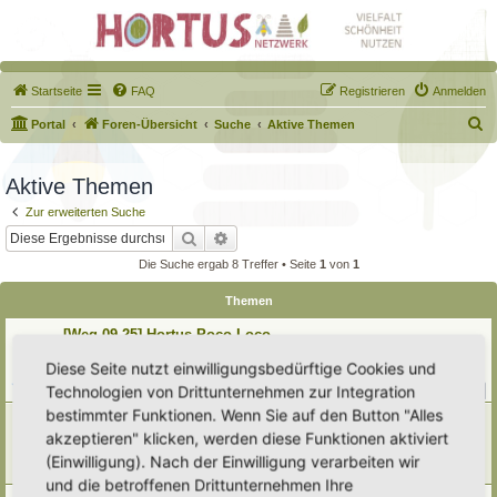
Startseite
FAQ
Registrieren
Anmelden
S
Portal
Foren-Übersicht
Suche
Aktive Themen
u
c
Aktive Themen
h
Zur erweiterten Suche
e
Suche
Erweiterte Suche
Die Suche ergab 8 Treffer • Seite
1
von
1
Themen
[Weg 09-25] Hortus Poco Loco
Letzter Beitrag von
Poco Loco
«
Sa 8. Aug 2026, 13:47
Diese Seite nutzt einwilligungsbedürftige Cookies und
Verfasst in
Mein Garten und ich!
Technologien von Drittunternehmen zur Integration
Antworten:
208
1
18
19
20
21
…
bestimmter Funktionen. Wenn Sie auf den Button "Alles
Hortus Praeludium
akzeptieren" klicken, werden diese Funktionen aktiviert
Letzter Beitrag von
HoPrae
«
Do 6. Aug 2026, 13:21
Verfasst in
Eingetragener Hortus - Mein Hortus und ich!
(Einwilligung). Nach der Einwilligung verarbeiten wir
Antworten:
8
und die betroffenen Drittunternehmen Ihre