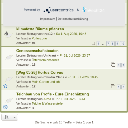
1
21
22
23
24
…
Käfer im Hortus
Powered by
&
Letzter Beitrag von
tree12
«
Sa 1. Aug 2026, 15:13
Verfasst in
Insekten
Impressum
|
Datenschutzerklärung
Antworten:
42
1
2
3
4
5
klimafeste Bäume pflanzen
Letzter Beitrag von
tree12
«
Sa 1. Aug 2026, 10:48
Verfasst in
Pufferzone
Antworten:
91
1
7
8
9
10
…
Genossenschaftsbauten
Letzter Beitrag von
Umkraut
«
Fr 31. Jul 2026, 23:37
Verfasst in
Öffentlichkeitsarbeit
Antworten:
16
1
2
[Weg 05-26] Hortus Corvus
Letzter Beitrag von
Claudia Clans
«
Fr 31. Jul 2026, 18:45
Verfasst in
Mein Garten und ich!
Antworten:
12
1
2
Teichbau von Profis - Eure Einschätzung
Letzter Beitrag von
Alma
«
Fr 31. Jul 2026, 13:43
Verfasst in
Teiche & Wasserstellen
Antworten:
3
Die Suche ergab 13 Treffer • Seite
1
von
1