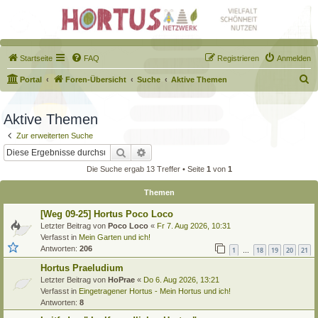
Startseite
FAQ
Registrieren
Anmelden
S
Portal
Foren-Übersicht
Suche
Aktive Themen
u
c
Aktive Themen
h
Zur erweiterten Suche
e
Suche
Erweiterte Suche
Die Suche ergab 13 Treffer • Seite
1
von
1
Themen
[Weg 09-25] Hortus Poco Loco
Letzter Beitrag von
Poco Loco
«
Fr 7. Aug 2026, 10:31
Verfasst in
Mein Garten und ich!
Antworten:
206
1
18
19
20
21
…
Hortus Praeludium
Letzter Beitrag von
HoPrae
«
Do 6. Aug 2026, 13:21
Verfasst in
Eingetragener Hortus - Mein Hortus und ich!
Antworten:
8