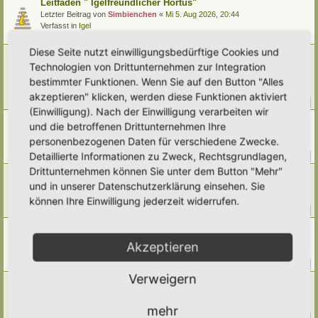
Leitfaden " Igelfreundlicher Hortus"
Letzter Beitrag von
Simbienchen
«
Mi 5. Aug 2026, 20:44
Verfasst in
Igel
Antworten:
2
Diese Seite nutzt einwilligungsbedürftige Cookies und
Welcher Gartenhäcksler ist für die Kompostwirtschaft im
Technologien von Drittunternehmen zur Integration
Garten empfehlenswert?
Letzter Beitrag von
Simbienchen
«
Mi 5. Aug 2026, 14:15
bestimmter Funktionen. Wenn Sie auf den Button "Alles
Verfasst in
Kompostieren/ Mulchen/ Dauerhumus
akzeptieren" klicken, werden diese Funktionen aktiviert
Antworten:
14
1
2
(Einwilligung). Nach der Einwilligung verarbeiten wir
Ernte im Juli
und die betroffenen Drittunternehmen Ihre
Letzter Beitrag von
Umkraut
«
Mi 5. Aug 2026, 01:50
personenbezogenen Daten für verschiedene Zwecke.
Verfasst in
Gemüse
Detaillierte Informationen zu Zweck, Rechtsgrundlagen,
Antworten:
40
1
2
3
4
5
Drittunternehmen können Sie unter dem Button "Mehr"
[Weg 10-20] Trees schattiger Waldgarten mit Teich
und in unserer Datenschutzerklärung einsehen. Sie
Letzter Beitrag von
Grevenstein
«
Di 4. Aug 2026, 16:13
Verfasst in
Mein Garten und ich!
können Ihre Einwilligung jederzeit widerrufen.
Antworten:
376
1
35
36
37
38
…
Klimawandel
Letzter Beitrag von
Amarille
«
Mo 3. Aug 2026, 09:43
Akzeptieren
Verfasst in
Umwelt, Klimawandel, Natur
Antworten:
144
1
12
13
14
15
…
Verweigern
[Weg 11-24] Hortus Fragaria entsteht
Letzter Beitrag von
Wahlostfriesen
«
Sa 1. Aug 2026, 19:05
Verfasst in
Mein Garten und ich!
mehr
Antworten:
237