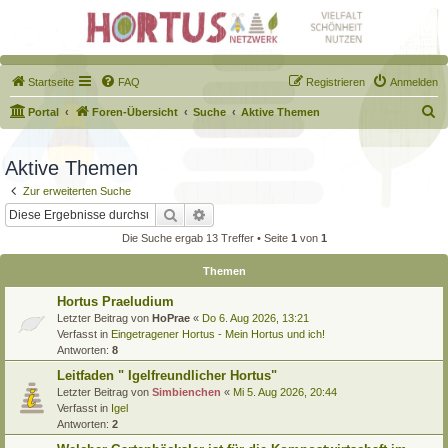
Startseite
FAQ
Registrieren
Anmelden
S
Portal
Foren-Übersicht
Suche
Aktive Themen
u
c
Aktive Themen
h
Zur erweiterten Suche
e
Suche
Erweiterte Suche
Die Suche ergab 13 Treffer • Seite
1
von
1
Themen
Hortus Praeludium
Letzter Beitrag von
HoPrae
«
Do 6. Aug 2026, 13:21
Verfasst in
Eingetragener Hortus - Mein Hortus und ich!
Antworten:
8
Leitfaden " Igelfreundlicher Hortus"
Letzter Beitrag von
Simbienchen
«
Mi 5. Aug 2026, 20:44
Verfasst in
Igel
Antworten:
2