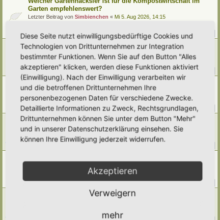
Welcher Gartenhäcksler ist für die Kompostwirtschaft im
Garten empfehlenswert?
Letzter Beitrag von
Simbienchen
«
Mi 5. Aug 2026, 14:15
Verfasst in
Kompostieren/ Mulchen/ Dauerhumus
Antworten:
14
1
2
Diese Seite nutzt einwilligungsbedürftige Cookies und
Technologien von Drittunternehmen zur Integration
Ernte im Juli
Letzter Beitrag von
Umkraut
«
Mi 5. Aug 2026, 01:50
bestimmter Funktionen. Wenn Sie auf den Button "Alles
Verfasst in
Gemüse
akzeptieren" klicken, werden diese Funktionen aktiviert
Antworten:
40
1
2
3
4
5
(Einwilligung). Nach der Einwilligung verarbeiten wir
[Weg 10-20] Trees schattiger Waldgarten mit Teich
und die betroffenen Drittunternehmen Ihre
Letzter Beitrag von
Grevenstein
«
Di 4. Aug 2026, 16:13
personenbezogenen Daten für verschiedene Zwecke.
Verfasst in
Mein Garten und ich!
Detaillierte Informationen zu Zweck, Rechtsgrundlagen,
Antworten:
376
1
35
36
37
38
…
Drittunternehmen können Sie unter dem Button "Mehr"
[Weg 09-25] Hortus Poco Loco
und in unserer Datenschutzerklärung einsehen. Sie
Letzter Beitrag von
Poco Loco
«
Mo 3. Aug 2026, 22:08
Verfasst in
Mein Garten und ich!
können Ihre Einwilligung jederzeit widerrufen.
Antworten:
205
1
18
19
20
21
…
Klimawandel
Letzter Beitrag von
Amarille
«
Mo 3. Aug 2026, 09:43
Akzeptieren
Verfasst in
Umwelt, Klimawandel, Natur
Antworten:
144
1
12
13
14
15
…
Verweigern
[Weg 11-24] Hortus Fragaria entsteht
Letzter Beitrag von
Wahlostfriesen
«
Sa 1. Aug 2026, 19:05
Verfasst in
Mein Garten und ich!
mehr
Antworten:
237