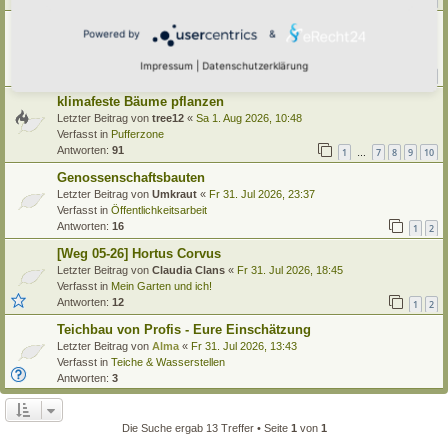
1
21
22
23
24
…
Käfer im Hortus
Powered by
&
Letzter Beitrag von
tree12
«
Sa 1. Aug 2026, 15:13
Verfasst in
Insekten
Impressum
|
Datenschutzerklärung
Antworten:
42
1
2
3
4
5
klimafeste Bäume pflanzen
Letzter Beitrag von
tree12
«
Sa 1. Aug 2026, 10:48
Verfasst in
Pufferzone
Antworten:
91
1
7
8
9
10
…
Genossenschaftsbauten
Letzter Beitrag von
Umkraut
«
Fr 31. Jul 2026, 23:37
Verfasst in
Öffentlichkeitsarbeit
Antworten:
16
1
2
[Weg 05-26] Hortus Corvus
Letzter Beitrag von
Claudia Clans
«
Fr 31. Jul 2026, 18:45
Verfasst in
Mein Garten und ich!
Antworten:
12
1
2
Teichbau von Profis - Eure Einschätzung
Letzter Beitrag von
Alma
«
Fr 31. Jul 2026, 13:43
Verfasst in
Teiche & Wasserstellen
Antworten:
3
Die Suche ergab 13 Treffer • Seite
1
von
1