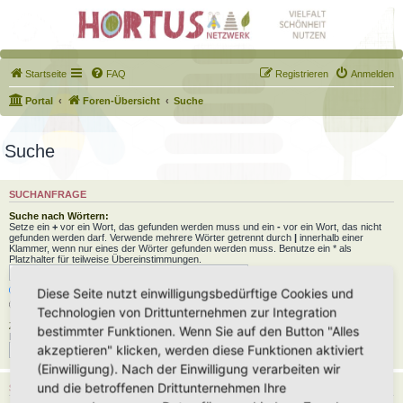
Startseite
FAQ
Registrieren
Anmelden
Portal
Foren-Übersicht
Suche
Suche
SUCHANFRAGE
Suche nach Wörtern:
Setze ein
+
vor ein Wort, das gefunden werden muss und ein
-
vor ein Wort, das nicht
gefunden werden darf. Verwende mehrere Wörter getrennt durch
|
innerhalb einer
Klammer, wenn nur eines der Wörter gefunden werden muss. Benutze ein * als
Platzhalter für teilweise Übereinstimmungen.
Nach allen Begriffen suchen oder Suche wie angegeben verwenden
Diese Seite nutzt einwilligungsbedürftige Cookies und
Nach einem Begriff suchen
Technologien von Drittunternehmen zur Integration
Zu suchender Autor:
bestimmter Funktionen. Wenn Sie auf den Button "Alles
Benutze ein * als Platzhalter für teilweise Übereinstimmungen.
akzeptieren" klicken, werden diese Funktionen aktiviert
(Einwilligung). Nach der Einwilligung verarbeiten wir
und die betroffenen Drittunternehmen Ihre
SUCHOPTIONEN