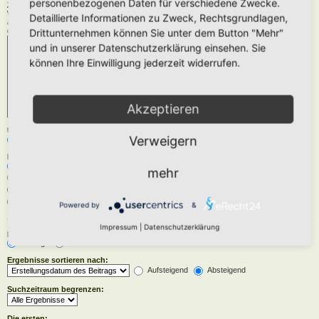
personenbezogenen Daten für verschiedene Zwecke.
Zu durchsuchende Foren:
Wähle das Forum oder die Foren aus, in denen gesucht werden soll. Unterforen werden
Detaillierte Informationen zu Zweck, Rechtsgrundlagen,
automatisch mit durchsucht, sofern du die Option „Unterforen durchsuchen“ unten nicht
deaktivierst.
Drittunternehmen können Sie unter dem Button "Mehr"
und in unserer Datenschutzerklärung einsehen. Sie
können Ihre Einwilligung jederzeit widerrufen.
Akzeptieren
Unterforen durchsuchen:
Verweigern
Ja
Nein
Innerhalb suchen:
Betreff und Text der Beiträge
mehr
Nur im Text der Beiträge
Nur im Betreff der Themen
Nur im ersten Beitrag der Themen
Powered by
&
Impressum
|
Datenschutzerklärung
Ergebnisse anzeigen als:
Beiträge
Themen
Ergebnisse sortieren nach:
Aufsteigend
Absteigend
Suchzeitraum begrenzen:
Die ersten: