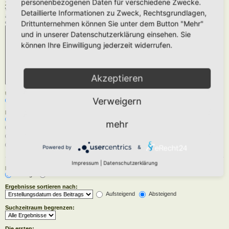
personenbezogenen Daten für verschiedene Zwecke.
Zu durchsuchende Foren:
Wähle das Forum oder die Foren aus, in denen gesucht werden soll. Unterforen werden
Detaillierte Informationen zu Zweck, Rechtsgrundlagen,
automatisch mit durchsucht, sofern du die Option „Unterforen durchsuchen“ unten nicht
deaktivierst.
Drittunternehmen können Sie unter dem Button "Mehr"
und in unserer Datenschutzerklärung einsehen. Sie
können Ihre Einwilligung jederzeit widerrufen.
Akzeptieren
Unterforen durchsuchen:
Verweigern
Ja
Nein
Innerhalb suchen:
Betreff und Text der Beiträge
mehr
Nur im Text der Beiträge
Nur im Betreff der Themen
Nur im ersten Beitrag der Themen
Powered by
&
Impressum
|
Datenschutzerklärung
Ergebnisse anzeigen als:
Beiträge
Themen
Ergebnisse sortieren nach:
Aufsteigend
Absteigend
Suchzeitraum begrenzen:
Die ersten: