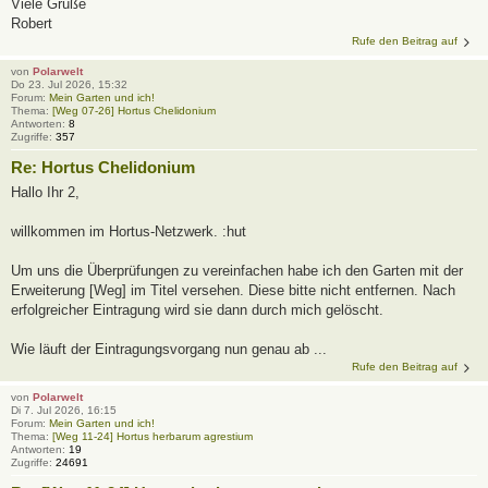
Viele Grüße
Robert
Rufe den Beitrag auf
von
Polarwelt
Do 23. Jul 2026, 15:32
Forum:
Mein Garten und ich!
Thema:
[Weg 07-26] Hortus Chelidonium
Antworten:
8
Zugriffe:
357
Re: Hortus Chelidonium
Hallo Ihr 2,
willkommen im Hortus-Netzwerk. :hut
Um uns die Überprüfungen zu vereinfachen habe ich den Garten mit der
Erweiterung [Weg] im Titel versehen. Diese bitte nicht entfernen. Nach
erfolgreicher Eintragung wird sie dann durch mich gelöscht.
Wie läuft der Eintragungsvorgang nun genau ab ...
Rufe den Beitrag auf
von
Polarwelt
Di 7. Jul 2026, 16:15
Forum:
Mein Garten und ich!
Thema:
[Weg 11-24] Hortus herbarum agrestium
Antworten:
19
Zugriffe:
24691