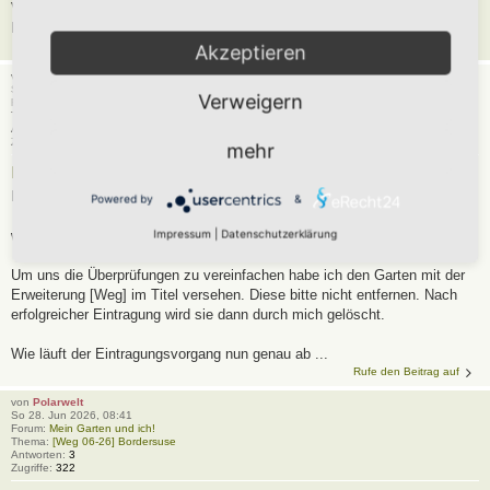
Viele Grüße
Robert
Rufe den Beitrag auf
Akzeptieren
von
Polarwelt
So 28. Jun 2026, 08:43
Verweigern
Forum:
Mein Garten und ich!
Thema:
[Weg 06-26] Hortus Zum Weißen Haas
Antworten:
9
Zugriffe:
492
mehr
Re: Hortus Zum Weißen Haas
Hallo Eileen,
Powered by
&
Impressum
|
Datenschutzerklärung
willkommen im Hortus-Netzwerk. :hut
Um uns die Überprüfungen zu vereinfachen habe ich den Garten mit der
Erweiterung [Weg] im Titel versehen. Diese bitte nicht entfernen. Nach
erfolgreicher Eintragung wird sie dann durch mich gelöscht.
Wie läuft der Eintragungsvorgang nun genau ab ...
Rufe den Beitrag auf
von
Polarwelt
So 28. Jun 2026, 08:41
Forum:
Mein Garten und ich!
Thema:
[Weg 06-26] Bordersuse
Antworten:
3
Zugriffe:
322