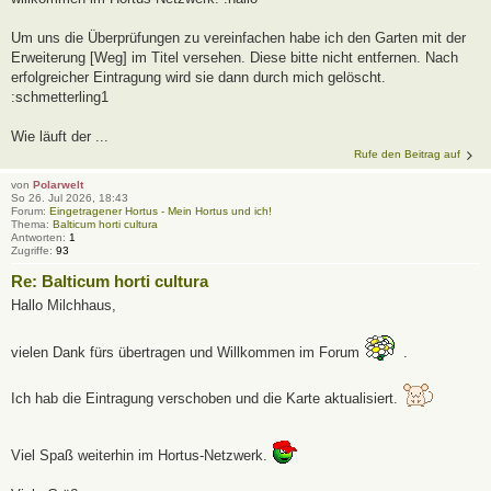
Um uns die Überprüfungen zu vereinfachen habe ich den Garten mit der
Erweiterung [Weg] im Titel versehen. Diese bitte nicht entfernen. Nach
erfolgreicher Eintragung wird sie dann durch mich gelöscht.
:schmetterling1
Wie läuft der ...
Rufe den Beitrag auf
von
Polarwelt
So 26. Jul 2026, 18:43
Forum:
Eingetragener Hortus - Mein Hortus und ich!
Thema:
Balticum horti cultura
Antworten:
1
Zugriffe:
93
Re: Balticum horti cultura
Hallo Milchhaus,
vielen Dank fürs übertragen und Willkommen im Forum
.
Ich hab die Eintragung verschoben und die Karte aktualisiert.
Viel Spaß weiterhin im Hortus-Netzwerk.