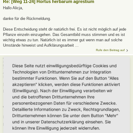
Re: [Weg 11-24] Hortus herbarum agrestium
Hallo Alicja,
danke für die Rückmeldung.
Diese Entscheidung steht dir natürlich frei. Es ist nicht möglich auf jede
Pflanze einzeln einzugehen. Das Gesamtbild muss stimmen und es ist
wichtig etwas zu tun. Natürlich ist es immer gut wenn man auf solche
Umstände hinweist und Aufklärungsarbeit ...
Rufe den Beitrag auf
von
Polarwelt
So 5. Jul 2026, 05:37
Diese Seite nutzt einwilligungsbedürftige Cookies und
Forum:
Eingetragener Hortus - Mein Hortus und ich!
Thema:
Hortus Amoris Nostri
Technologien von Drittunternehmen zur Integration
Antworten:
43
Zugriffe:
26166
bestimmter Funktionen. Wenn Sie auf den Button "Alles
akzeptieren" klicken, werden diese Funktionen aktiviert
Re: Hortus Amoris Nostri
(Einwilligung). Nach der Einwilligung verarbeiten wir
Hallo Eva,
und die betroffenen Drittunternehmen Ihre
personenbezogenen Daten für verschiedene Zwecke.
ein tolles fleckchen Erde habt Ihr hier geschaffen
Detaillierte Informationen zu Zweck, Rechtsgrundlagen,
Drittunternehmen können Sie unter dem Button "Mehr"
Ich habe den Hortus eingetragen und vorgestellt. Viel Spaß weiterhin im
und in unserer Datenschutzerklärung einsehen. Sie
Hortus-Netzwerk.
können Ihre Einwilligung jederzeit widerrufen.