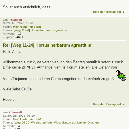
So ist auch ersichtlich, dass ...
Rufe den Beitrag auf
von
Polarwelt
Di 23. Jun 2026, 06:47
Forum:
Mein Garten und ich!
Thema:
[Weg 11-24] Hortus herbarum agrestium
Antworten:
19
Zugriffe:
24691
Re: [Weg 11-24] Hortus herbarum agrestium
Hallo Alicia,
willkommen zurück, da verschieb ich den Beitrag natürlich sofort zurück.
Bitte keine ZIP/PDF-Anhänge hier ins Forum stellen. Die Gefahr von
Viren/Trojanern und anderen Computergetier ist da einfach zu groß.
Viele liebe Grüße
Robert
Rufe den Beitrag auf
von
Polarwelt
Sa 20. Jun 2026, 08:10
Forum:
Mein Garten und ich!
Thema:
[Weg 06-26] Wir sind auf dem Weg: Garten der kleinen Drachen
Antworten:
4