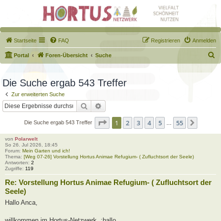
Startseite
FAQ
Registrieren
Anmelden
S
Portal
Foren-Übersicht
Suche
u
c
Die Suche ergab 543 Treffer
h
Zur erweiterten Suche
e
Suche
Erweiterte Suche
Seite
1
von
55
1
2
3
4
5
55
Nächst
Die Suche ergab 543 Treffer
…
von
Polarwelt
So 26. Jul 2026, 18:45
Forum:
Mein Garten und ich!
Thema:
[Weg 07-26] Vorstellung Hortus Animae Refugium- ( Zufluchtsort der Seele)
Antworten:
2
Zugriffe:
119
Re: Vorstellung Hortus Animae Refugium- ( Zufluchtsort der
Seele)
Hallo Anca,
willkommen im Hortus-Netzwerk. :hallo