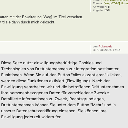
Thema:
[Weg 07-26] Hort
Antworten:
8
Zugriffe:
358
rten mit der Erweiterung [Weg] im Titel versehen.
wird sie dann durch mich gelöscht.
von
Polarwelt
Di 7. Jul 2026, 16:15
Forum:
Mein Garten und ic
Thema:
[Weg 11-24] Hortu
Diese Seite nutzt einwilligungsbedürftige Cookies und
Antworten:
19
Zugriffe:
24697
Technologien von Drittunternehmen zur Integration bestimmter
öglich auf jede Pflanze einzeln einzugehen. Das
Funktionen. Wenn Sie auf den Button "Alles akzeptieren" klicken,
 Natürlich ist es immer gut wenn man auf solche
werden diese Funktionen aktiviert (Einwilligung). Nach der
Einwilligung verarbeiten wir und die betroffenen Drittunternehmen
Ihre personenbezogenen Daten für verschiedene Zwecke.
Detaillierte Informationen zu Zweck, Rechtsgrundlagen,
von
Polarwelt
So 5. Jul 2026, 05:37
Drittunternehmen können Sie unter dem Button "Mehr" und in
Forum:
Eingetragener Hort
unserer Datenschutzerklärung einsehen. Sie können Ihre
Thema:
Hortus Amoris Nost
Antworten:
43
Einwilligung jederzeit widerrufen.
Zugriffe:
26194