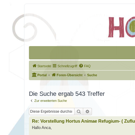
Startseite
Schnellzugriff
FAQ
Portal
Foren-Übersicht
Suche
Die Suche ergab 543 Treffer
Zur erweiterten Suche
Suche
Erweiterte Suche
Re: Vorstellung Hortus Animae Refugium- ( Zuflu
Hallo Anca,