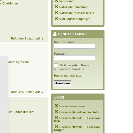
Impressum
us Chelidonium
Datenschutzrichtlinie
Datenschutz Social Media
Nutzungsbedingungen
BENUTZER-MENÜ
Rufe den Beitrag auf
Benutzername:
Passwort:
h!
s herbarum agrestium
Mich bei jedem Besuch
automatisch anmelden
Registriere dich jetzt!
Rufe den Beitrag auf
LINKS
Hortus Insectorum
us - Mein Hortus und ich!
Hortus Netzwerk auf YouTube
ri
Hortus Netzwerk DE Facebook
Seite
Hortus Netzwerk DE Facebook
Gruppe