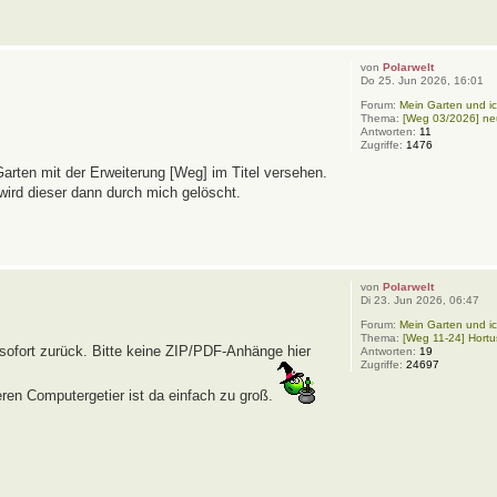
von
Polarwelt
Do 25. Jun 2026, 16:01
Forum:
Mein Garten und ic
Thema:
[Weg 03/2026] neu
Antworten:
11
Zugriffe:
1476
arten mit der Erweiterung [Weg] im Titel versehen.
 wird dieser dann durch mich gelöscht.
von
Polarwelt
Di 23. Jun 2026, 06:47
Forum:
Mein Garten und ic
Thema:
[Weg 11-24] Hortu
 sofort zurück. Bitte keine ZIP/PDF-Anhänge hier
Antworten:
19
Zugriffe:
24697
eren Computergetier ist da einfach zu groß.