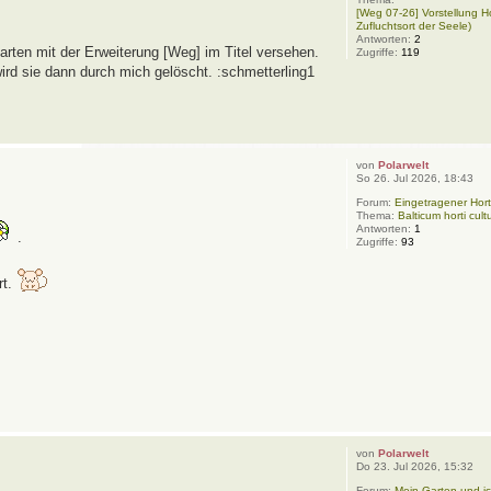
[Weg 07-26] Vorstellung H
Zufluchtsort der Seele)
Antworten:
2
rten mit der Erweiterung [Weg] im Titel versehen.
Zugriffe:
119
wird sie dann durch mich gelöscht. :schmetterling1
von
Polarwelt
So 26. Jul 2026, 18:43
Forum:
Eingetragener Hort
Thema:
Balticum horti cult
Antworten:
1
.
Zugriffe:
93
rt.
von
Polarwelt
Do 23. Jul 2026, 15:32
Forum:
Mein Garten und ic