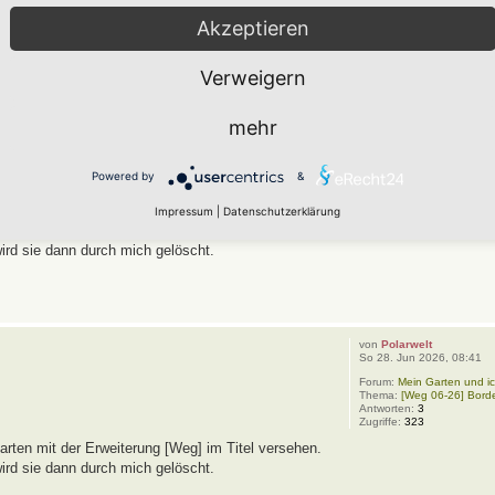
ß weiterhin im Hortus-Netzwerk.
Akzeptieren
Verweigern
mehr
von
Polarwelt
So 28. Jun 2026, 08:43
Forum:
Mein Garten und ic
Powered by
&
Thema:
[Weg 06-26] Hort
Antworten:
9
Zugriffe:
499
Impressum
|
Datenschutzerklärung
rten mit der Erweiterung [Weg] im Titel versehen.
wird sie dann durch mich gelöscht.
von
Polarwelt
So 28. Jun 2026, 08:41
Forum:
Mein Garten und ic
Thema:
[Weg 06-26] Bord
Antworten:
3
Zugriffe:
323
rten mit der Erweiterung [Weg] im Titel versehen.
wird sie dann durch mich gelöscht.