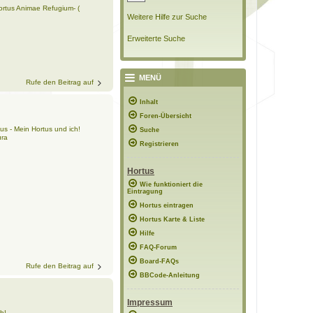
ortus Animae Refugium- (
Weitere Hilfe zur Suche
Erweiterte Suche
MENÜ
Rufe den Beitrag auf
Inhalt
Foren-Übersicht
us - Mein Hortus und ich!
Suche
ura
Registrieren
Hortus
Wie funktioniert die
Eintragung
Hortus eintragen
Hortus Karte & Liste
Hilfe
FAQ-Forum
Board-FAQs
Rufe den Beitrag auf
BBCode-Anleitung
Impressum
h!