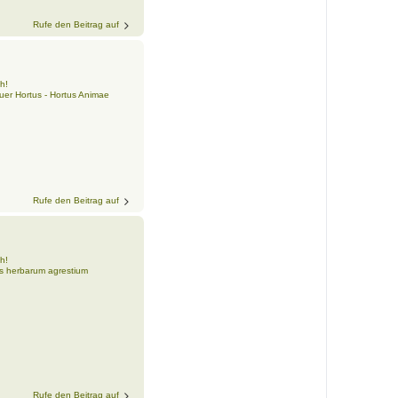
Rufe den Beitrag auf
h!
er Hortus - Hortus Animae
Rufe den Beitrag auf
h!
s herbarum agrestium
Rufe den Beitrag auf