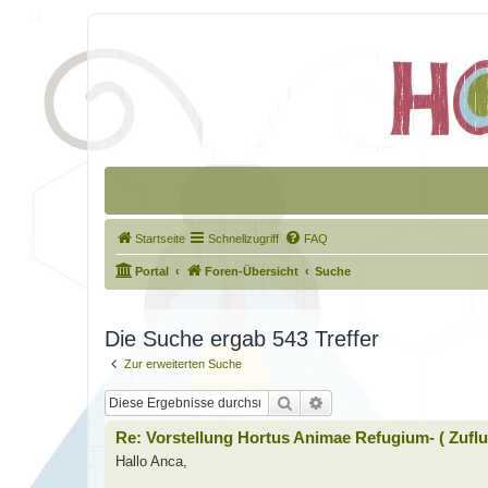
Startseite
Schnellzugriff
FAQ
Portal
Foren-Übersicht
Suche
Die Suche ergab 543 Treffer
Zur erweiterten Suche
Suche
Erweiterte Suche
Re: Vorstellung Hortus Animae Refugium- ( Zuflu
Hallo Anca,