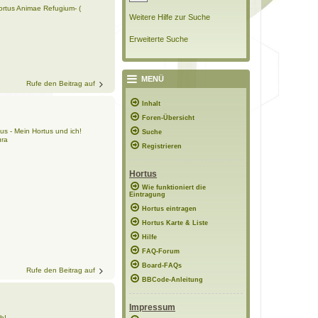
ortus Animae Refugium- (
Weitere Hilfe zur Suche
Erweiterte Suche
MENÜ
Rufe den Beitrag auf
Inhalt
Foren-Übersicht
us - Mein Hortus und ich!
Suche
ura
Registrieren
Hortus
Wie funktioniert die
Eintragung
Hortus eintragen
Hortus Karte & Liste
Hilfe
FAQ-Forum
Board-FAQs
Rufe den Beitrag auf
BBCode-Anleitung
Impressum
h!