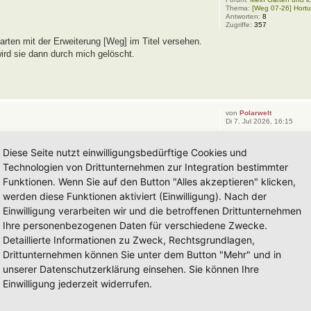
Thema:
[Weg 07-26] Hort
Antworten:
8
Zugriffe:
357
rten mit der Erweiterung [Weg] im Titel versehen.
wird sie dann durch mich gelöscht.
von
Polarwelt
Di 7. Jul 2026, 16:15
Forum:
Mein Garten und ic
Thema:
[Weg 11-24] Hortu
Diese Seite nutzt einwilligungsbedürftige Cookies und
Antworten:
19
Zugriffe:
24691
Technologien von Drittunternehmen zur Integration bestimmter
öglich auf jede Pflanze einzeln einzugehen. Das
Funktionen. Wenn Sie auf den Button "Alles akzeptieren" klicken,
 Natürlich ist es immer gut wenn man auf solche
werden diese Funktionen aktiviert (Einwilligung). Nach der
Einwilligung verarbeiten wir und die betroffenen Drittunternehmen
Ihre personenbezogenen Daten für verschiedene Zwecke.
Detaillierte Informationen zu Zweck, Rechtsgrundlagen,
von
Polarwelt
So 5. Jul 2026, 05:37
Drittunternehmen können Sie unter dem Button "Mehr" und in
Forum:
Eingetragener Hort
unserer Datenschutzerklärung einsehen. Sie können Ihre
Thema:
Hortus Amoris Nost
Antworten:
43
Einwilligung jederzeit widerrufen.
Zugriffe:
26166