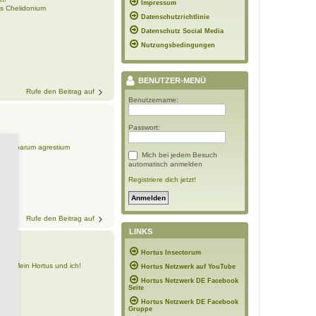
Impressum
us Chelidonium
Datenschutzrichtlinie
Datenschutz Social Media
Nutzungsbedingungen
BENUTZER-MENÜ
Rufe den Beitrag auf
Benutzername:
Passwort:
h!
s herbarum agrestium
Mich bei jedem Besuch
automatisch anmelden
Registriere dich jetzt!
Rufe den Beitrag auf
LINKS
Hortus Insectorum
us - Mein Hortus und ich!
Hortus Netzwerk auf YouTube
ri
Hortus Netzwerk DE Facebook
Seite
Hortus Netzwerk DE Facebook
Gruppe