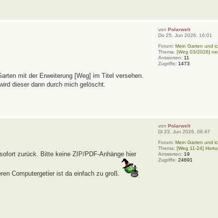
von
Polarwelt
Do 25. Jun 2026, 16:01
Forum:
Mein Garten und ic
Thema:
[Weg 03/2026] neu
Antworten:
11
Zugriffe:
1473
arten mit der Erweiterung [Weg] im Titel versehen.
 wird dieser dann durch mich gelöscht.
von
Polarwelt
Di 23. Jun 2026, 06:47
Forum:
Mein Garten und ic
Thema:
[Weg 11-24] Hortu
 sofort zurück. Bitte keine ZIP/PDF-Anhänge hier
Antworten:
19
Zugriffe:
24691
eren Computergetier ist da einfach zu groß.