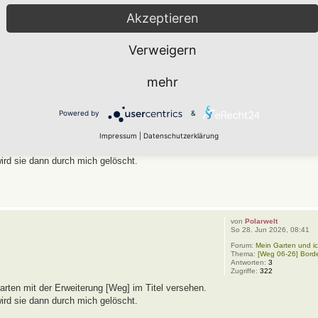
ß weiterhin im Hortus-Netzwerk.
Akzeptieren
Verweigern
mehr
von
Polarwelt
So 28. Jun 2026, 08:43
Forum:
Mein Garten und ic
Powered by
&
Thema:
[Weg 06-26] Hort
Antworten:
9
Zugriffe:
492
Impressum
|
Datenschutzerklärung
rten mit der Erweiterung [Weg] im Titel versehen.
wird sie dann durch mich gelöscht.
von
Polarwelt
So 28. Jun 2026, 08:41
Forum:
Mein Garten und ic
Thema:
[Weg 06-26] Bord
Antworten:
3
Zugriffe:
322
rten mit der Erweiterung [Weg] im Titel versehen.
wird sie dann durch mich gelöscht.