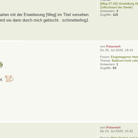
[Weg 07-26] Vorstellung H
Zufluchtsort der Seele)
Antworten:
2
rten mit der Erweiterung [Weg] im Titel versehen.
Zugriffe:
119
wird sie dann durch mich gelöscht. :schmetterling1
von
Polarwelt
So 26. Jul 2026, 18:43
Forum:
Eingetragener Hort
Thema:
Balticum horti cult
Antworten:
1
.
Zugriffe:
93
rt.
von
Polarwelt
Do 23. Jul 2026, 15:32
Forum:
Mein Garten und ic