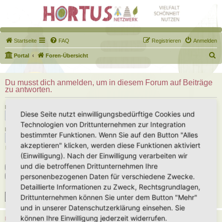
Startseite
FAQ
Registrieren
Anmelden
S
Portal
Foren-Übersicht
u
c
Du musst dich anmelden, um in diesem Forum auf Beiträge
zu antworten.
h
e
Benutzername:
Diese Seite nutzt einwilligungsbedürftige Cookies und
Technologien von Drittunternehmen zur Integration
Passwort:
bestimmter Funktionen. Wenn Sie auf den Button "Alles
akzeptieren" klicken, werden diese Funktionen aktiviert
Ich habe mein Passwort vergessen
(Einwilligung). Nach der Einwilligung verarbeiten wir
und die betroffenen Drittunternehmen Ihre
Angemeldet bleiben
personenbezogenen Daten für verschiedene Zwecke.
Meinen Online-Status während dieser Sitzung verbergen
Detaillierte Informationen zu Zweck, Rechtsgrundlagen,
Drittunternehmen können Sie unter dem Button "Mehr"
und in unserer Datenschutzerklärung einsehen. Sie
können Ihre Einwilligung jederzeit widerrufen.
REGISTRIEREN