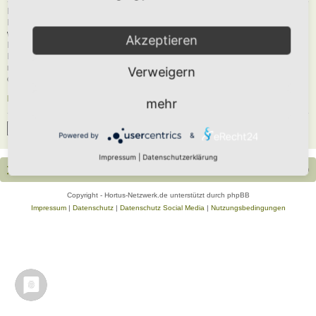
Du musst in diesem Forum registriert sein, um dich anmelden zu können. Die
Registrierung ist in wenigen Augenblicken erledigt und ermöglicht dir, auf
weitere Funktionen zuzugreifen. Die Board-Administration kann registrierten
Akzeptieren
Benutzern auch zusätzliche Berechtigungen zuweisen. Beachte bitte unsere
Nutzungsbedingungen und die verwandten Regelungen, bevor du dich
registrierst. Bitte beachte auch die jeweiligen Forenregeln, wenn du dich in
Verweigern
diesem Board bewegst.
Nutzungsbedingungen
|
Datenschutzerklärung
mehr
Registrieren
Powered by
&
Impressum
|
Datenschutzerklärung
Portal
Foren-Übersicht
Alle Zeiten sind
UTC+02:00
Copyright - Hortus-Netzwerk.de unterstützt durch phpBB
Impressum
|
Datenschutz
|
Datenschutz Social Media
|
Nutzungsbedingungen