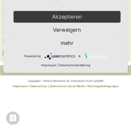
Du musst in diesem Forum registriert sein, um dich anmelden zu können. Die
Registrierung ist in wenigen Augenblicken erledigt und ermöglicht dir, auf
weitere Funktionen zuzugreifen. Die Board-Administration kann registrierten
Akzeptieren
Benutzern auch zusätzliche Berechtigungen zuweisen. Beachte bitte unsere
Nutzungsbedingungen und die verwandten Regelungen, bevor du dich
registrierst. Bitte beachte auch die jeweiligen Forenregeln, wenn du dich in
Verweigern
diesem Board bewegst.
Nutzungsbedingungen
|
Datenschutzerklärung
mehr
Registrieren
Powered by
&
Impressum
|
Datenschutzerklärung
Portal
Foren-Übersicht
Alle Zeiten sind
UTC+02:00
Copyright - Hortus-Netzwerk.de unterstützt durch phpBB
Impressum
|
Datenschutz
|
Datenschutz Social Media
|
Nutzungsbedingungen