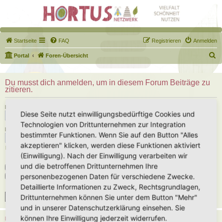
Startseite
FAQ
Registrieren
Anmelden
S
Portal
Foren-Übersicht
u
c
Du musst dich anmelden, um in diesem Forum Beiträge zu
zitieren.
h
e
Benutzername:
Diese Seite nutzt einwilligungsbedürftige Cookies und
Technologien von Drittunternehmen zur Integration
Passwort:
bestimmter Funktionen. Wenn Sie auf den Button "Alles
akzeptieren" klicken, werden diese Funktionen aktiviert
Ich habe mein Passwort vergessen
(Einwilligung). Nach der Einwilligung verarbeiten wir
und die betroffenen Drittunternehmen Ihre
Angemeldet bleiben
personenbezogenen Daten für verschiedene Zwecke.
Meinen Online-Status während dieser Sitzung verbergen
Detaillierte Informationen zu Zweck, Rechtsgrundlagen,
Drittunternehmen können Sie unter dem Button "Mehr"
und in unserer Datenschutzerklärung einsehen. Sie
können Ihre Einwilligung jederzeit widerrufen.
REGISTRIEREN