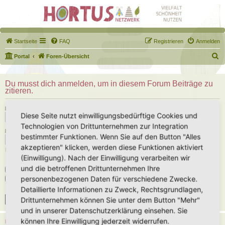
Startseite
FAQ
Registrieren
Anmelden
S
Portal
Foren-Übersicht
u
c
Du musst dich anmelden, um in diesem Forum Beiträge zu
zitieren.
h
e
Benutzername:
Diese Seite nutzt einwilligungsbedürftige Cookies und
Technologien von Drittunternehmen zur Integration
Passwort:
bestimmter Funktionen. Wenn Sie auf den Button "Alles
akzeptieren" klicken, werden diese Funktionen aktiviert
Ich habe mein Passwort vergessen
(Einwilligung). Nach der Einwilligung verarbeiten wir
und die betroffenen Drittunternehmen Ihre
Angemeldet bleiben
personenbezogenen Daten für verschiedene Zwecke.
Meinen Online-Status während dieser Sitzung verbergen
Detaillierte Informationen zu Zweck, Rechtsgrundlagen,
Drittunternehmen können Sie unter dem Button "Mehr"
und in unserer Datenschutzerklärung einsehen. Sie
können Ihre Einwilligung jederzeit widerrufen.
REGISTRIEREN