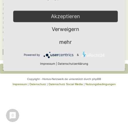
Du musst in diesem Forum registriert sein, um dich anmelden zu können. Die
Registrierung ist in wenigen Augenblicken erledigt und ermöglicht dir, auf
weitere Funktionen zuzugreifen. Die Board-Administration kann registrierten
Akzeptieren
Benutzern auch zusätzliche Berechtigungen zuweisen. Beachte bitte unsere
Nutzungsbedingungen und die verwandten Regelungen, bevor du dich
registrierst. Bitte beachte auch die jeweiligen Forenregeln, wenn du dich in
Verweigern
diesem Board bewegst.
Nutzungsbedingungen
|
Datenschutzerklärung
mehr
Registrieren
Powered by
&
Impressum
|
Datenschutzerklärung
Portal
Foren-Übersicht
Alle Zeiten sind
UTC+02:00
Copyright - Hortus-Netzwerk.de unterstützt durch phpBB
Impressum
|
Datenschutz
|
Datenschutz Social Media
|
Nutzungsbedingungen