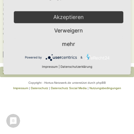
Du musst in diesem Forum registriert sein, um dich anmelden zu können. Die
Registrierung ist in wenigen Augenblicken erledigt und ermöglicht dir, auf
weitere Funktionen zuzugreifen. Die Board-Administration kann registrierten
Akzeptieren
Benutzern auch zusätzliche Berechtigungen zuweisen. Beachte bitte unsere
Nutzungsbedingungen und die verwandten Regelungen, bevor du dich
registrierst. Bitte beachte auch die jeweiligen Forenregeln, wenn du dich in
Verweigern
diesem Board bewegst.
Nutzungsbedingungen
|
Datenschutzerklärung
mehr
Registrieren
Powered by
&
Impressum
|
Datenschutzerklärung
Portal
Foren-Übersicht
Alle Zeiten sind
UTC+02:00
Copyright - Hortus-Netzwerk.de unterstützt durch phpBB
Impressum
|
Datenschutz
|
Datenschutz Social Media
|
Nutzungsbedingungen