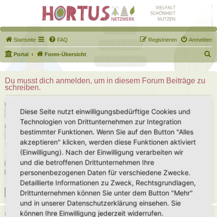
Startseite
FAQ
Registrieren
Anmelden
S
Portal
Foren-Übersicht
u
c
Du musst dich anmelden, um in diesem Forum Beiträge zu
schreiben.
h
e
Benutzername:
Diese Seite nutzt einwilligungsbedürftige Cookies und
Technologien von Drittunternehmen zur Integration
Passwort:
bestimmter Funktionen. Wenn Sie auf den Button "Alles
akzeptieren" klicken, werden diese Funktionen aktiviert
Ich habe mein Passwort vergessen
(Einwilligung). Nach der Einwilligung verarbeiten wir
und die betroffenen Drittunternehmen Ihre
Angemeldet bleiben
personenbezogenen Daten für verschiedene Zwecke.
Meinen Online-Status während dieser Sitzung verbergen
Detaillierte Informationen zu Zweck, Rechtsgrundlagen,
Drittunternehmen können Sie unter dem Button "Mehr"
und in unserer Datenschutzerklärung einsehen. Sie
können Ihre Einwilligung jederzeit widerrufen.
REGISTRIEREN