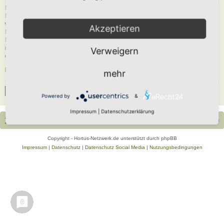
Du musst in diesem Forum registriert sein, um dich anmelden zu können. Die
Registrierung ist in wenigen Augenblicken erledigt und ermöglicht dir, auf
weitere Funktionen zuzugreifen. Die Board-Administration kann registrierten
Akzeptieren
Benutzern auch zusätzliche Berechtigungen zuweisen. Beachte bitte unsere
Nutzungsbedingungen und die verwandten Regelungen, bevor du dich
registrierst. Bitte beachte auch die jeweiligen Forenregeln, wenn du dich in
Verweigern
diesem Board bewegst.
Nutzungsbedingungen
|
Datenschutzerklärung
mehr
Registrieren
Powered by
&
Impressum
|
Datenschutzerklärung
Portal
Foren-Übersicht
Alle Zeiten sind
UTC+02:00
Copyright - Hortus-Netzwerk.de unterstützt durch phpBB
Impressum
|
Datenschutz
|
Datenschutz Social Media
|
Nutzungsbedingungen