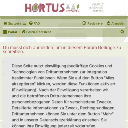
Startseite
FAQ
Registrieren
Anmelden
S
Portal
Foren-Übersicht
u
c
Du musst dich anmelden, um in diesem Forum Beiträge zu
schreiben.
h
e
Benutzername:
Diese Seite nutzt einwilligungsbedürftige Cookies und
Technologien von Drittunternehmen zur Integration
Passwort:
bestimmter Funktionen. Wenn Sie auf den Button "Alles
akzeptieren" klicken, werden diese Funktionen aktiviert
Ich habe mein Passwort vergessen
(Einwilligung). Nach der Einwilligung verarbeiten wir
und die betroffenen Drittunternehmen Ihre
Angemeldet bleiben
personenbezogenen Daten für verschiedene Zwecke.
Meinen Online-Status während dieser Sitzung verbergen
Detaillierte Informationen zu Zweck, Rechtsgrundlagen,
Drittunternehmen können Sie unter dem Button "Mehr"
und in unserer Datenschutzerklärung einsehen. Sie
können Ihre Einwilligung jederzeit widerrufen.
REGISTRIEREN