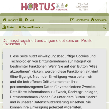
Startseite
FAQ
Registrieren
Anmelden
S
Portal
Foren-Übersicht
u
c
Du musst registriert und angemeldet sein, um Profile
anzuschauen.
h
e
Benutzername:
Diese Seite nutzt einwilligungsbedürftige Cookies und
Technologien von Drittunternehmen zur Integration
Passwort:
bestimmter Funktionen. Wenn Sie auf den Button "Alles
akzeptieren" klicken, werden diese Funktionen aktiviert
Ich habe mein Passwort vergessen
(Einwilligung). Nach der Einwilligung verarbeiten wir
und die betroffenen Drittunternehmen Ihre
Angemeldet bleiben
personenbezogenen Daten für verschiedene Zwecke.
Meinen Online-Status während dieser Sitzung verbergen
Detaillierte Informationen zu Zweck, Rechtsgrundlagen,
Drittunternehmen können Sie unter dem Button "Mehr"
und in unserer Datenschutzerklärung einsehen. Sie
können Ihre Einwilligung jederzeit widerrufen.
REGISTRIEREN