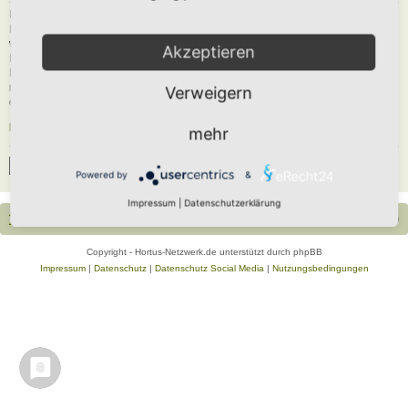
Du musst in diesem Forum registriert sein, um dich anmelden zu können. Die
Registrierung ist in wenigen Augenblicken erledigt und ermöglicht dir, auf
weitere Funktionen zuzugreifen. Die Board-Administration kann registrierten
Akzeptieren
Benutzern auch zusätzliche Berechtigungen zuweisen. Beachte bitte unsere
Nutzungsbedingungen und die verwandten Regelungen, bevor du dich
registrierst. Bitte beachte auch die jeweiligen Forenregeln, wenn du dich in
Verweigern
diesem Board bewegst.
Nutzungsbedingungen
|
Datenschutzerklärung
mehr
Registrieren
Powered by
&
Impressum
|
Datenschutzerklärung
Portal
Foren-Übersicht
Alle Zeiten sind
UTC+02:00
Copyright - Hortus-Netzwerk.de unterstützt durch phpBB
Impressum
|
Datenschutz
|
Datenschutz Social Media
|
Nutzungsbedingungen