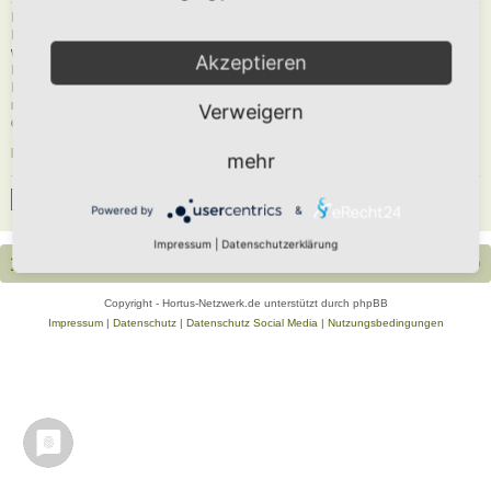
Du musst in diesem Forum registriert sein, um dich anmelden zu können. Die
Registrierung ist in wenigen Augenblicken erledigt und ermöglicht dir, auf
weitere Funktionen zuzugreifen. Die Board-Administration kann registrierten
Akzeptieren
Benutzern auch zusätzliche Berechtigungen zuweisen. Beachte bitte unsere
Nutzungsbedingungen und die verwandten Regelungen, bevor du dich
registrierst. Bitte beachte auch die jeweiligen Forenregeln, wenn du dich in
Verweigern
diesem Board bewegst.
Nutzungsbedingungen
|
Datenschutzerklärung
mehr
Registrieren
Powered by
&
Impressum
|
Datenschutzerklärung
Portal
Foren-Übersicht
Alle Zeiten sind
UTC+02:00
Copyright - Hortus-Netzwerk.de unterstützt durch phpBB
Impressum
|
Datenschutz
|
Datenschutz Social Media
|
Nutzungsbedingungen