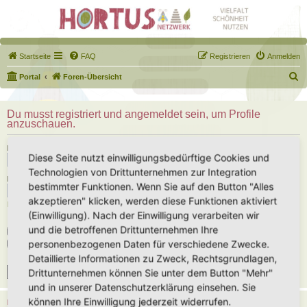
Startseite
FAQ
Registrieren
Anmelden
S
Portal
Foren-Übersicht
u
c
Du musst registriert und angemeldet sein, um Profile
anzuschauen.
h
e
Benutzername:
Diese Seite nutzt einwilligungsbedürftige Cookies und
Technologien von Drittunternehmen zur Integration
Passwort:
bestimmter Funktionen. Wenn Sie auf den Button "Alles
akzeptieren" klicken, werden diese Funktionen aktiviert
Ich habe mein Passwort vergessen
(Einwilligung). Nach der Einwilligung verarbeiten wir
und die betroffenen Drittunternehmen Ihre
Angemeldet bleiben
personenbezogenen Daten für verschiedene Zwecke.
Meinen Online-Status während dieser Sitzung verbergen
Detaillierte Informationen zu Zweck, Rechtsgrundlagen,
Drittunternehmen können Sie unter dem Button "Mehr"
und in unserer Datenschutzerklärung einsehen. Sie
können Ihre Einwilligung jederzeit widerrufen.
REGISTRIEREN