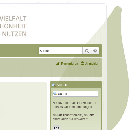
Suche
Erweiterte Suche
Registrieren
Anmelden
SUCHE
Benutze ein * als Platzhalter für
teilweis Übereinstimmungen
Mulch
findet "Mulch",
Mulch*
findet auch "Mulchwurst"