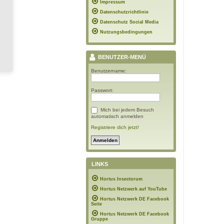
Impressum
Datenschutzrichtlinie
Datenschutz Social Media
Nutzungsbedingungen
BENUTZER-MENÜ
Benutzername:
Passwort:
Mich bei jedem Besuch
automatisch anmelden
Registriere dich jetzt!
LINKS
Hortus Insectorum
Hortus Netzwerk auf YouTube
Hortus Netzwerk DE Facebook
Seite
Hortus Netzwerk DE Facebook
Gruppe