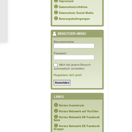
Impressum
Datenschutzrichtlinie
Datenschutz Social Media
Nutzungsbedingungen
BENUTZER-MENÜ
Benutzername:
Passwort:
Mich bei jedem Besuch
automatisch anmelden
Registriere dich jetzt!
LINKS
Hortus Insectorum
Hortus Netzwerk auf YouTube
Hortus Netzwerk DE Facebook
Seite
Hortus Netzwerk DE Facebook
Gruppe