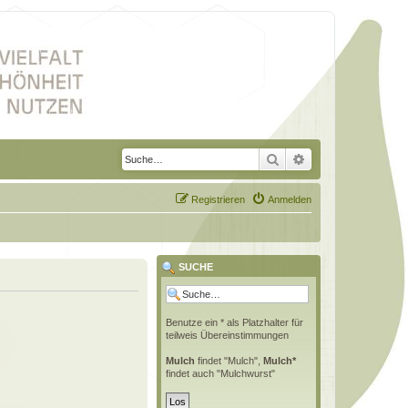
Suche
Erweiterte Suche
Registrieren
Anmelden
SUCHE
Benutze ein * als Platzhalter für
teilweis Übereinstimmungen
Mulch
findet "Mulch",
Mulch*
findet auch "Mulchwurst"