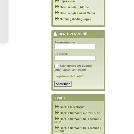
Impressum
Datenschutzrichtlinie
Datenschutz Social Media
Nutzungsbedingungen
BENUTZER-MENÜ
Benutzername:
Passwort:
Mich bei jedem Besuch
automatisch anmelden
Registriere dich jetzt!
LINKS
Hortus Insectorum
Hortus Netzwerk auf YouTube
Hortus Netzwerk DE Facebook
Seite
Hortus Netzwerk DE Facebook
Gruppe