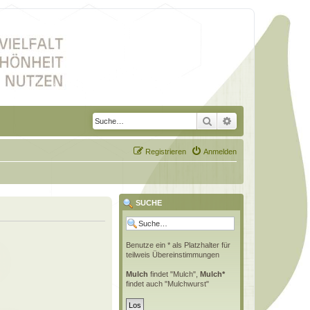
Suche
Erweiterte Suche
Registrieren
Anmelden
SUCHE
Benutze ein * als Platzhalter für
teilweis Übereinstimmungen
Mulch
findet "Mulch",
Mulch*
findet auch "Mulchwurst"