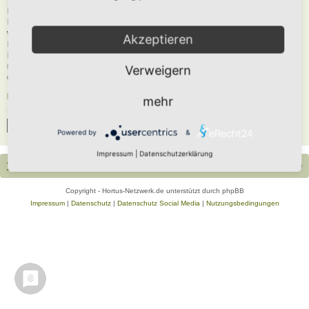
Du musst in diesem Forum registriert sein, um dich anmelden zu können. Die
Registrierung ist in wenigen Augenblicken erledigt und ermöglicht dir, auf
weitere Funktionen zuzugreifen. Die Board-Administration kann registrierten
Akzeptieren
Benutzern auch zusätzliche Berechtigungen zuweisen. Beachte bitte unsere
Nutzungsbedingungen und die verwandten Regelungen, bevor du dich
registrierst. Bitte beachte auch die jeweiligen Forenregeln, wenn du dich in
Verweigern
diesem Board bewegst.
Nutzungsbedingungen
|
Datenschutzerklärung
mehr
Registrieren
Powered by
&
Impressum
|
Datenschutzerklärung
Portal
Foren-Übersicht
Alle Zeiten sind
UTC+02:00
Copyright - Hortus-Netzwerk.de unterstützt durch phpBB
Impressum
|
Datenschutz
|
Datenschutz Social Media
|
Nutzungsbedingungen