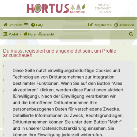
Startseite
FAQ
Registrieren
Anmelden
S
Portal
Foren-Übersicht
u
c
Du musst registriert und angemeldet sein, um Profile
anzuschauen.
h
e
Benutzername:
Diese Seite nutzt einwilligungsbedürftige Cookies und
Technologien von Drittunternehmen zur Integration
Passwort:
bestimmter Funktionen. Wenn Sie auf den Button "Alles
akzeptieren" klicken, werden diese Funktionen aktiviert
Ich habe mein Passwort vergessen
(Einwilligung). Nach der Einwilligung verarbeiten wir
und die betroffenen Drittunternehmen Ihre
Angemeldet bleiben
personenbezogenen Daten für verschiedene Zwecke.
Meinen Online-Status während dieser Sitzung verbergen
Detaillierte Informationen zu Zweck, Rechtsgrundlagen,
Drittunternehmen können Sie unter dem Button "Mehr"
und in unserer Datenschutzerklärung einsehen. Sie
können Ihre Einwilligung jederzeit widerrufen.
REGISTRIEREN