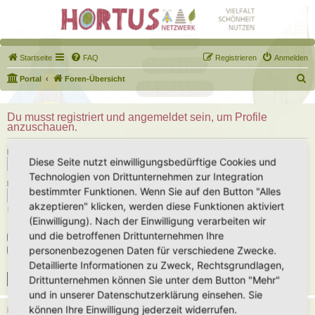
Startseite
FAQ
Registrieren
Anmelden
S
Portal
Foren-Übersicht
u
c
Du musst registriert und angemeldet sein, um Profile
anzuschauen.
h
e
Benutzername:
Diese Seite nutzt einwilligungsbedürftige Cookies und
Technologien von Drittunternehmen zur Integration
Passwort:
bestimmter Funktionen. Wenn Sie auf den Button "Alles
akzeptieren" klicken, werden diese Funktionen aktiviert
Ich habe mein Passwort vergessen
(Einwilligung). Nach der Einwilligung verarbeiten wir
und die betroffenen Drittunternehmen Ihre
Angemeldet bleiben
personenbezogenen Daten für verschiedene Zwecke.
Meinen Online-Status während dieser Sitzung verbergen
Detaillierte Informationen zu Zweck, Rechtsgrundlagen,
Drittunternehmen können Sie unter dem Button "Mehr"
und in unserer Datenschutzerklärung einsehen. Sie
können Ihre Einwilligung jederzeit widerrufen.
REGISTRIEREN