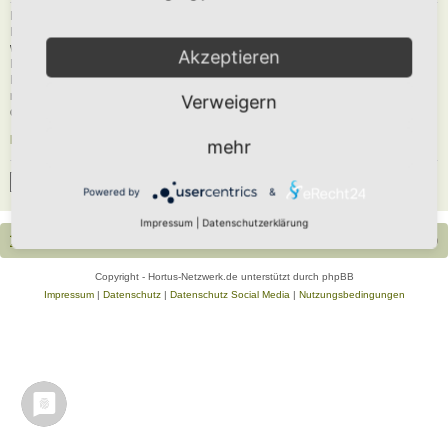
Du musst in diesem Forum registriert sein, um dich anmelden zu können. Die
Registrierung ist in wenigen Augenblicken erledigt und ermöglicht dir, auf
weitere Funktionen zuzugreifen. Die Board-Administration kann registrierten
Akzeptieren
Benutzern auch zusätzliche Berechtigungen zuweisen. Beachte bitte unsere
Nutzungsbedingungen und die verwandten Regelungen, bevor du dich
registrierst. Bitte beachte auch die jeweiligen Forenregeln, wenn du dich in
Verweigern
diesem Board bewegst.
Nutzungsbedingungen
|
Datenschutzerklärung
mehr
Registrieren
Powered by
&
Impressum
|
Datenschutzerklärung
Portal
Foren-Übersicht
Alle Zeiten sind
UTC+02:00
Copyright - Hortus-Netzwerk.de unterstützt durch phpBB
Impressum
|
Datenschutz
|
Datenschutz Social Media
|
Nutzungsbedingungen