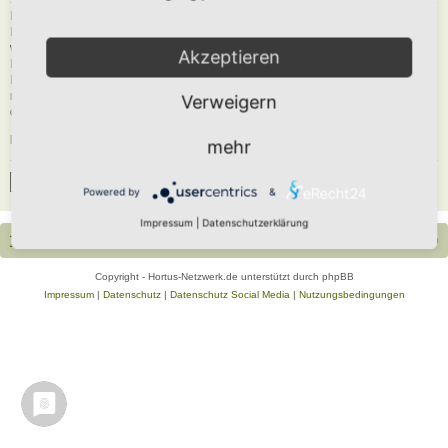
Du musst in diesem Forum registriert sein, um dich anmelden zu können. Die
Registrierung ist in wenigen Augenblicken erledigt und ermöglicht dir, auf
weitere Funktionen zuzugreifen. Die Board-Administration kann registrierten
Akzeptieren
Benutzern auch zusätzliche Berechtigungen zuweisen. Beachte bitte unsere
Nutzungsbedingungen und die verwandten Regelungen, bevor du dich
registrierst. Bitte beachte auch die jeweiligen Forenregeln, wenn du dich in
Verweigern
diesem Board bewegst.
Nutzungsbedingungen
|
Datenschutzerklärung
mehr
Registrieren
Powered by
&
Impressum
|
Datenschutzerklärung
Portal
Foren-Übersicht
Alle Zeiten sind
UTC+02:00
Copyright - Hortus-Netzwerk.de unterstützt durch phpBB
Impressum
|
Datenschutz
|
Datenschutz Social Media
|
Nutzungsbedingungen