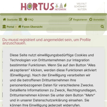
Startseite
FAQ
Registrieren
Anmelden
S
Portal
Foren-Übersicht
u
c
Du musst registriert und angemeldet sein, um Profile
anzuschauen.
h
e
Benutzername:
Diese Seite nutzt einwilligungsbedürftige Cookies und
Technologien von Drittunternehmen zur Integration
Passwort:
bestimmter Funktionen. Wenn Sie auf den Button "Alles
akzeptieren" klicken, werden diese Funktionen aktiviert
Ich habe mein Passwort vergessen
(Einwilligung). Nach der Einwilligung verarbeiten wir
und die betroffenen Drittunternehmen Ihre
Angemeldet bleiben
personenbezogenen Daten für verschiedene Zwecke.
Meinen Online-Status während dieser Sitzung verbergen
Detaillierte Informationen zu Zweck, Rechtsgrundlagen,
Drittunternehmen können Sie unter dem Button "Mehr"
und in unserer Datenschutzerklärung einsehen. Sie
können Ihre Einwilligung jederzeit widerrufen.
REGISTRIEREN