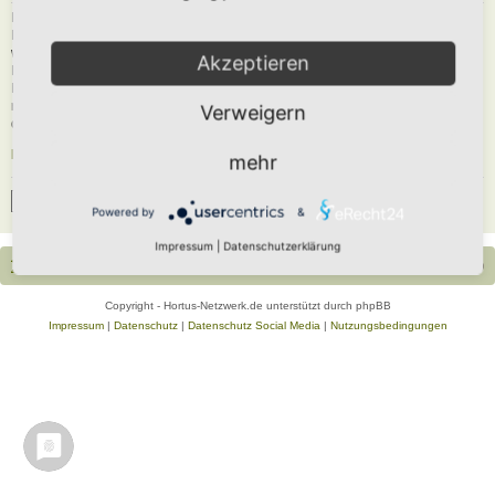
Du musst in diesem Forum registriert sein, um dich anmelden zu können. Die
Registrierung ist in wenigen Augenblicken erledigt und ermöglicht dir, auf
weitere Funktionen zuzugreifen. Die Board-Administration kann registrierten
Akzeptieren
Benutzern auch zusätzliche Berechtigungen zuweisen. Beachte bitte unsere
Nutzungsbedingungen und die verwandten Regelungen, bevor du dich
registrierst. Bitte beachte auch die jeweiligen Forenregeln, wenn du dich in
Verweigern
diesem Board bewegst.
Nutzungsbedingungen
|
Datenschutzerklärung
mehr
Registrieren
Powered by
&
Impressum
|
Datenschutzerklärung
Portal
Foren-Übersicht
Alle Zeiten sind
UTC+02:00
Copyright - Hortus-Netzwerk.de unterstützt durch phpBB
Impressum
|
Datenschutz
|
Datenschutz Social Media
|
Nutzungsbedingungen