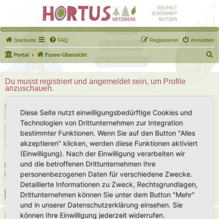
Startseite
FAQ
Registrieren
Anmelden
S
Portal
Foren-Übersicht
u
c
Du musst registriert und angemeldet sein, um Profile
anzuschauen.
h
e
Benutzername:
Diese Seite nutzt einwilligungsbedürftige Cookies und
Technologien von Drittunternehmen zur Integration
Passwort:
bestimmter Funktionen. Wenn Sie auf den Button "Alles
akzeptieren" klicken, werden diese Funktionen aktiviert
Ich habe mein Passwort vergessen
(Einwilligung). Nach der Einwilligung verarbeiten wir
und die betroffenen Drittunternehmen Ihre
Angemeldet bleiben
personenbezogenen Daten für verschiedene Zwecke.
Meinen Online-Status während dieser Sitzung verbergen
Detaillierte Informationen zu Zweck, Rechtsgrundlagen,
Drittunternehmen können Sie unter dem Button "Mehr"
und in unserer Datenschutzerklärung einsehen. Sie
können Ihre Einwilligung jederzeit widerrufen.
REGISTRIEREN