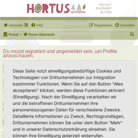
Startseite
FAQ
Registrieren
Anmelden
S
Portal
Foren-Übersicht
u
c
Du musst registriert und angemeldet sein, um Profile
anzuschauen.
h
e
Benutzername:
Diese Seite nutzt einwilligungsbedürftige Cookies und
Technologien von Drittunternehmen zur Integration
Passwort:
bestimmter Funktionen. Wenn Sie auf den Button "Alles
akzeptieren" klicken, werden diese Funktionen aktiviert
Ich habe mein Passwort vergessen
(Einwilligung). Nach der Einwilligung verarbeiten wir
und die betroffenen Drittunternehmen Ihre
Angemeldet bleiben
personenbezogenen Daten für verschiedene Zwecke.
Meinen Online-Status während dieser Sitzung verbergen
Detaillierte Informationen zu Zweck, Rechtsgrundlagen,
Drittunternehmen können Sie unter dem Button "Mehr"
und in unserer Datenschutzerklärung einsehen. Sie
können Ihre Einwilligung jederzeit widerrufen.
REGISTRIEREN