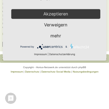
Du musst in diesem Forum registriert sein, um dich anmelden zu können. Die
Registrierung ist in wenigen Augenblicken erledigt und ermöglicht dir, auf
weitere Funktionen zuzugreifen. Die Board-Administration kann registrierten
Akzeptieren
Benutzern auch zusätzliche Berechtigungen zuweisen. Beachte bitte unsere
Nutzungsbedingungen und die verwandten Regelungen, bevor du dich
registrierst. Bitte beachte auch die jeweiligen Forenregeln, wenn du dich in
Verweigern
diesem Board bewegst.
Nutzungsbedingungen
|
Datenschutzerklärung
mehr
Registrieren
Powered by
&
Impressum
|
Datenschutzerklärung
Portal
Foren-Übersicht
Alle Zeiten sind
UTC+02:00
Copyright - Hortus-Netzwerk.de unterstützt durch phpBB
Impressum
|
Datenschutz
|
Datenschutz Social Media
|
Nutzungsbedingungen