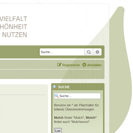
Suche
Erweiterte Suche
Registrieren
Anmelden
SUCHE
Benutze ein * als Platzhalter für
teilweis Übereinstimmungen
Mulch
findet "Mulch",
Mulch*
findet auch "Mulchwurst"