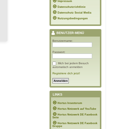
Impressum
Datenschutzrichtlinie
Datenschutz Social Media
Nutzungsbedingungen
BENUTZER-MENÜ
Benutzername:
Passwort:
Mich bei jedem Besuch
automatisch anmelden
Registriere dich jetzt!
LINKS
Hortus Insectorum
Hortus Netzwerk auf YouTube
Hortus Netzwerk DE Facebook
Seite
Hortus Netzwerk DE Facebook
Gruppe