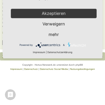
Du musst in diesem Forum registriert sein, um dich anmelden zu können. Die
Registrierung ist in wenigen Augenblicken erledigt und ermöglicht dir, auf
weitere Funktionen zuzugreifen. Die Board-Administration kann registrierten
Akzeptieren
Benutzern auch zusätzliche Berechtigungen zuweisen. Beachte bitte unsere
Nutzungsbedingungen und die verwandten Regelungen, bevor du dich
registrierst. Bitte beachte auch die jeweiligen Forenregeln, wenn du dich in
Verweigern
diesem Board bewegst.
Nutzungsbedingungen
|
Datenschutzerklärung
mehr
Registrieren
Powered by
&
Impressum
|
Datenschutzerklärung
Portal
Foren-Übersicht
Alle Zeiten sind
UTC+02:00
Copyright - Hortus-Netzwerk.de unterstützt durch phpBB
Impressum
|
Datenschutz
|
Datenschutz Social Media
|
Nutzungsbedingungen