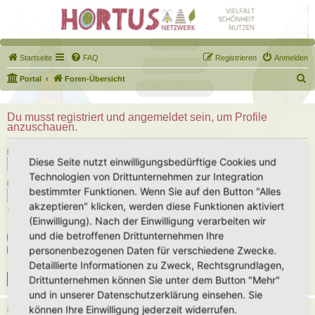
Startseite
FAQ
Registrieren
Anmelden
S
Portal
Foren-Übersicht
u
c
Du musst registriert und angemeldet sein, um Profile
anzuschauen.
h
e
Benutzername:
Diese Seite nutzt einwilligungsbedürftige Cookies und
Technologien von Drittunternehmen zur Integration
Passwort:
bestimmter Funktionen. Wenn Sie auf den Button "Alles
akzeptieren" klicken, werden diese Funktionen aktiviert
Ich habe mein Passwort vergessen
(Einwilligung). Nach der Einwilligung verarbeiten wir
und die betroffenen Drittunternehmen Ihre
Angemeldet bleiben
personenbezogenen Daten für verschiedene Zwecke.
Meinen Online-Status während dieser Sitzung verbergen
Detaillierte Informationen zu Zweck, Rechtsgrundlagen,
Drittunternehmen können Sie unter dem Button "Mehr"
und in unserer Datenschutzerklärung einsehen. Sie
können Ihre Einwilligung jederzeit widerrufen.
REGISTRIEREN