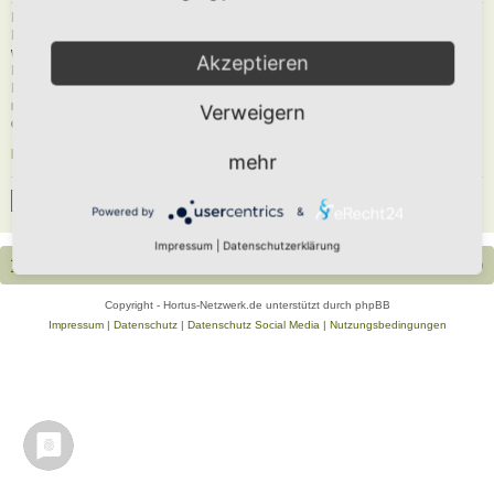
Du musst in diesem Forum registriert sein, um dich anmelden zu können. Die
Registrierung ist in wenigen Augenblicken erledigt und ermöglicht dir, auf
weitere Funktionen zuzugreifen. Die Board-Administration kann registrierten
Akzeptieren
Benutzern auch zusätzliche Berechtigungen zuweisen. Beachte bitte unsere
Nutzungsbedingungen und die verwandten Regelungen, bevor du dich
registrierst. Bitte beachte auch die jeweiligen Forenregeln, wenn du dich in
Verweigern
diesem Board bewegst.
Nutzungsbedingungen
|
Datenschutzerklärung
mehr
Registrieren
Powered by
&
Impressum
|
Datenschutzerklärung
Portal
Foren-Übersicht
Alle Zeiten sind
UTC+02:00
Copyright - Hortus-Netzwerk.de unterstützt durch phpBB
Impressum
|
Datenschutz
|
Datenschutz Social Media
|
Nutzungsbedingungen