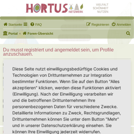
Startseite
FAQ
Registrieren
Anmelden
S
Portal
Foren-Übersicht
u
c
Du musst registriert und angemeldet sein, um Profile
anzuschauen.
h
e
Benutzername:
Diese Seite nutzt einwilligungsbedürftige Cookies und
Technologien von Drittunternehmen zur Integration
Passwort:
bestimmter Funktionen. Wenn Sie auf den Button "Alles
akzeptieren" klicken, werden diese Funktionen aktiviert
Ich habe mein Passwort vergessen
(Einwilligung). Nach der Einwilligung verarbeiten wir
und die betroffenen Drittunternehmen Ihre
Angemeldet bleiben
personenbezogenen Daten für verschiedene Zwecke.
Meinen Online-Status während dieser Sitzung verbergen
Detaillierte Informationen zu Zweck, Rechtsgrundlagen,
Drittunternehmen können Sie unter dem Button "Mehr"
und in unserer Datenschutzerklärung einsehen. Sie
können Ihre Einwilligung jederzeit widerrufen.
REGISTRIEREN