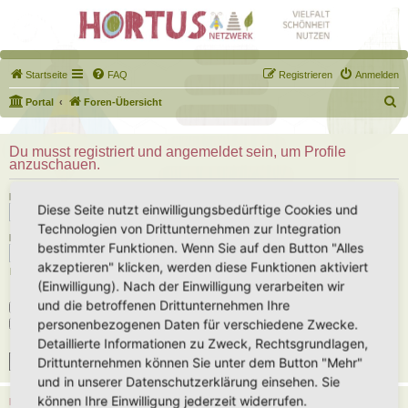
Startseite
FAQ
Registrieren
Anmelden
S
Portal
Foren-Übersicht
u
c
Du musst registriert und angemeldet sein, um Profile
anzuschauen.
h
e
Benutzername:
Diese Seite nutzt einwilligungsbedürftige Cookies und
Technologien von Drittunternehmen zur Integration
Passwort:
bestimmter Funktionen. Wenn Sie auf den Button "Alles
akzeptieren" klicken, werden diese Funktionen aktiviert
Ich habe mein Passwort vergessen
(Einwilligung). Nach der Einwilligung verarbeiten wir
und die betroffenen Drittunternehmen Ihre
Angemeldet bleiben
personenbezogenen Daten für verschiedene Zwecke.
Meinen Online-Status während dieser Sitzung verbergen
Detaillierte Informationen zu Zweck, Rechtsgrundlagen,
Drittunternehmen können Sie unter dem Button "Mehr"
und in unserer Datenschutzerklärung einsehen. Sie
können Ihre Einwilligung jederzeit widerrufen.
REGISTRIEREN