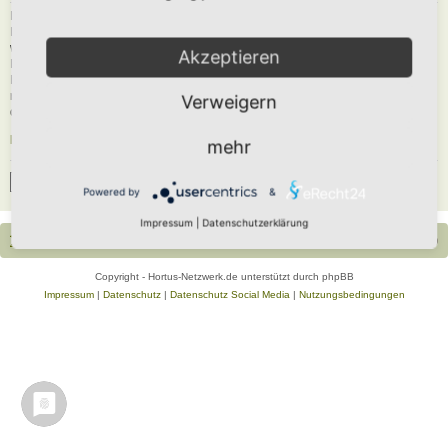
Du musst in diesem Forum registriert sein, um dich anmelden zu können. Die
Registrierung ist in wenigen Augenblicken erledigt und ermöglicht dir, auf
weitere Funktionen zuzugreifen. Die Board-Administration kann registrierten
Akzeptieren
Benutzern auch zusätzliche Berechtigungen zuweisen. Beachte bitte unsere
Nutzungsbedingungen und die verwandten Regelungen, bevor du dich
registrierst. Bitte beachte auch die jeweiligen Forenregeln, wenn du dich in
Verweigern
diesem Board bewegst.
Nutzungsbedingungen
|
Datenschutzerklärung
mehr
Registrieren
Powered by
&
Impressum
|
Datenschutzerklärung
Portal
Foren-Übersicht
Alle Zeiten sind
UTC+02:00
Copyright - Hortus-Netzwerk.de unterstützt durch phpBB
Impressum
|
Datenschutz
|
Datenschutz Social Media
|
Nutzungsbedingungen