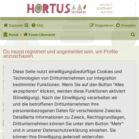
Startseite
FAQ
Registrieren
Anmelden
S
Portal
Foren-Übersicht
u
c
Du musst registriert und angemeldet sein, um Profile
anzuschauen.
h
e
Benutzername:
Diese Seite nutzt einwilligungsbedürftige Cookies und
Technologien von Drittunternehmen zur Integration
Passwort:
bestimmter Funktionen. Wenn Sie auf den Button "Alles
akzeptieren" klicken, werden diese Funktionen aktiviert
Ich habe mein Passwort vergessen
(Einwilligung). Nach der Einwilligung verarbeiten wir
und die betroffenen Drittunternehmen Ihre
Angemeldet bleiben
personenbezogenen Daten für verschiedene Zwecke.
Meinen Online-Status während dieser Sitzung verbergen
Detaillierte Informationen zu Zweck, Rechtsgrundlagen,
Drittunternehmen können Sie unter dem Button "Mehr"
und in unserer Datenschutzerklärung einsehen. Sie
können Ihre Einwilligung jederzeit widerrufen.
REGISTRIEREN