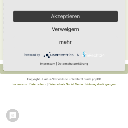
Du musst in diesem Forum registriert sein, um dich anmelden zu können. Die
Registrierung ist in wenigen Augenblicken erledigt und ermöglicht dir, auf
weitere Funktionen zuzugreifen. Die Board-Administration kann registrierten
Akzeptieren
Benutzern auch zusätzliche Berechtigungen zuweisen. Beachte bitte unsere
Nutzungsbedingungen und die verwandten Regelungen, bevor du dich
registrierst. Bitte beachte auch die jeweiligen Forenregeln, wenn du dich in
Verweigern
diesem Board bewegst.
Nutzungsbedingungen
|
Datenschutzerklärung
mehr
Registrieren
Powered by
&
Impressum
|
Datenschutzerklärung
Portal
Foren-Übersicht
Alle Zeiten sind
UTC+02:00
Copyright - Hortus-Netzwerk.de unterstützt durch phpBB
Impressum
|
Datenschutz
|
Datenschutz Social Media
|
Nutzungsbedingungen