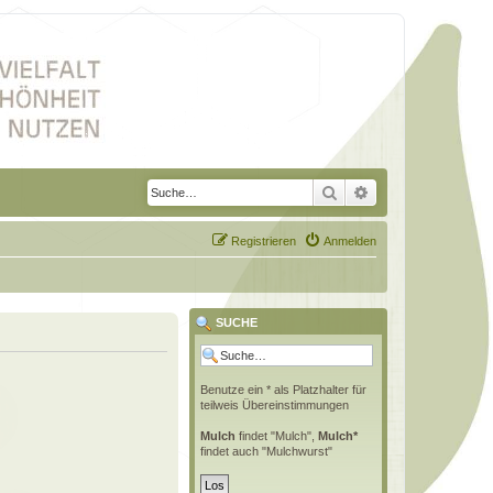
Suche
Erweiterte Suche
Registrieren
Anmelden
SUCHE
Benutze ein * als Platzhalter für
teilweis Übereinstimmungen
Mulch
findet "Mulch",
Mulch*
findet auch "Mulchwurst"