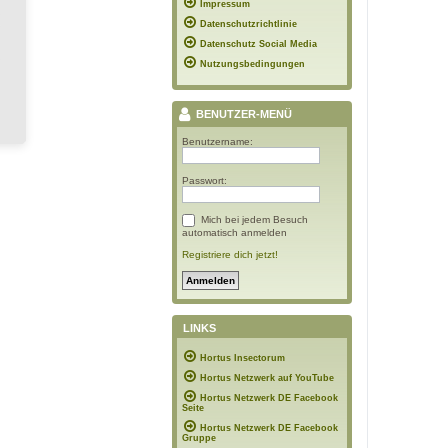
Impressum
Datenschutzrichtlinie
Datenschutz Social Media
Nutzungsbedingungen
BENUTZER-MENÜ
Benutzername:
Passwort:
Mich bei jedem Besuch
automatisch anmelden
Registriere dich jetzt!
LINKS
Hortus Insectorum
Hortus Netzwerk auf YouTube
Hortus Netzwerk DE Facebook
Seite
Hortus Netzwerk DE Facebook
Gruppe